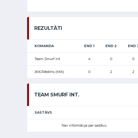
REZULTĀTI
KOMANDA
END 1
END 2
END 
Team Smurf int.
4
0
0
JKK/Rēdlihs (MIX)
0
2
2
TEAM SMURF INT.
SASTĀVS
Nav informācija par sastāvu