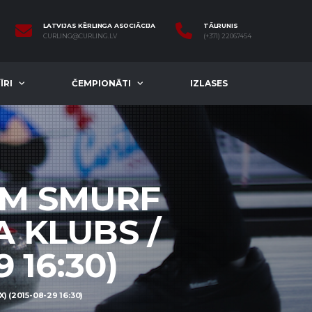
LATVIJAS KĒRLINGA ASOCIĀCIJA
TĀLRUNIS
CURLING@CURLING.LV
(+371) 22067454
ĪRI
ČEMPIONĀTI
IZLASES
AM SMURF
A KLUBS /
 16:30)
 (2015-08-29 16:30)