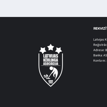
REKVIZĪ
Latvijas K
Reģistrāc
Adrese: B
Banka: A
Konta nr