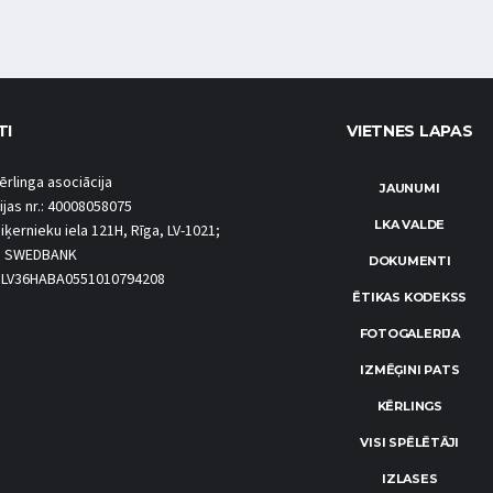
TI
VIETNES LAPAS
ērlinga asociācija
JAUNUMI
ijas nr.: 40008058075
LKA VALDE
iķernieku iela 121H, Rīga, LV-1021;
S SWEDBANK
DOKUMENTI
.: LV36HABA0551010794208
ĒTIKAS KODEKSS
FOTOGALERIJA
IZMĒĢINI PATS
KĒRLINGS
VISI SPĒLĒTĀJI
IZLASES