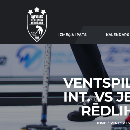
IZMĒĢINI PATS
KALENDĀRS
VENTSPI
INT. VS 
RĒDLIH
HOME
VENTSPILS 