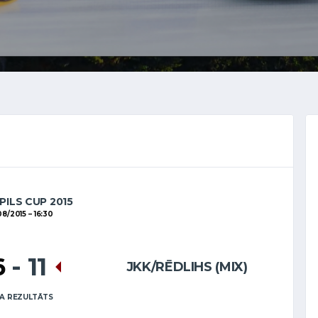
PILS CUP 2015
08/2015
16:30
6
-
11
JKK/RĒDLIHS (MIX)
A REZULTĀTS