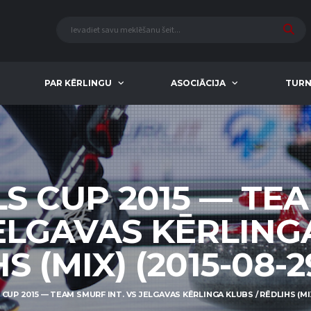
PAR KĒRLINGU
ASOCIĀCIJA
TURN
LS CUP 2015 — TE
JELGAVAS KĒRLING
S (MIX) (2015-08-29
CUP 2015 — TEAM SMURF INT. VS JELGAVAS KĒRLINGA KLUBS / RĒDLIHS (MIX)