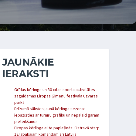
JAUNĀKIE
IERAKSTI
Grīdas kērlings un 30 citas sporta aktivitātes
sagaidāmas Eiropas Ģimeņu festivālā Uzvaras
parkā
Drīzumā sāksies jaunā kērlinga sezona:
iepazīsties ar turnīru grafiku un nepalaid garām
pieteikšanos
Eiropas kērlinga elite paplašinās: Ostravā starp
12 labākajām komandām arī Latvija