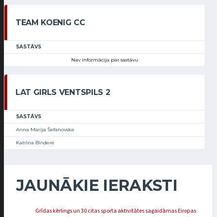
TEAM KOENIG CC
SASTĀVS
Nav informācija par sastāvu
LAT GIRLS VENTSPILS 2
SASTĀVS
Anna Marija Šefanovska
Katrīna Bindere
JAUNĀKIE IERAKSTI
Grīdas kērlings un 30 citas sporta aktivitātes sagaidāmas Eiropas