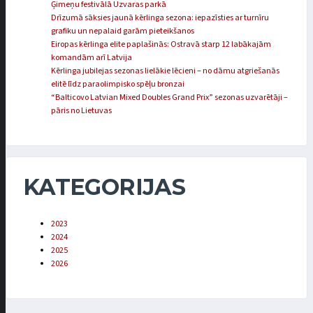
Ģimeņu festivālā Uzvaras parkā
Drīzumā sāksies jaunā kērlinga sezona: iepazīsties ar turnīru
grafiku un nepalaid garām pieteikšanos
Eiropas kērlinga elite paplašinās: Ostravā starp 12 labākajām
komandām arī Latvija
Kērlinga jubilejas sezonas lielākie lēcieni – no dāmu atgriešanās
elitē līdz paraolimpisko spēļu bronzai
“Balticovo Latvian Mixed Doubles Grand Prix” sezonas uzvarētāji –
pāris no Lietuvas
KATEGORIJAS
2023
2024
2025
2026