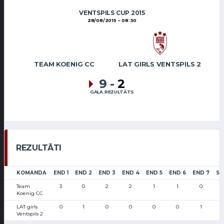
VENTSPILS CUP 2015
28/08/2015
08:30
TEAM KOENIG CC
LAT GIRLS VENTSPILS 2
9
-
2
GALA REZULTĀTS
REZULTĀTI
KOMANDA
END 1
END 2
END 3
END 4
END 5
END 6
END 7
SC
Team
3
0
2
2
1
1
0
Koenig CC
LAT girls
0
1
0
0
0
0
1
Ventspils 2