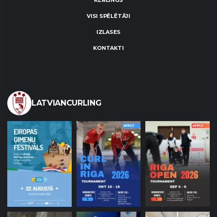
KĒRLINGS
VISI SPĒLĒTĀJI
IZLASES
KONTAKTI
LATVIANCURLING