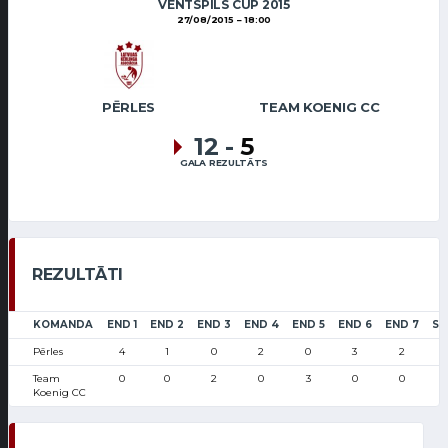
VENTSPILS CUP 2015
27/08/2015
18:00
PĒRLES
TEAM KOENIG CC
12
-
5
GALA REZULTĀTS
REZULTĀTI
KOMANDA
END 1
END 2
END 3
END 4
END 5
END 6
END 7
SC
Pērles
4
1
0
2
0
3
2
Team
0
0
2
0
3
0
0
Koenig CC