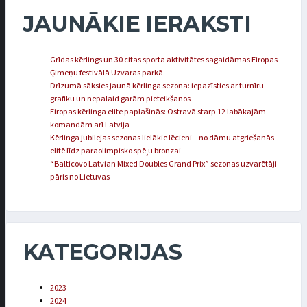
JAUNĀKIE IERAKSTI
Grīdas kērlings un 30 citas sporta aktivitātes sagaidāmas Eiropas
Ģimeņu festivālā Uzvaras parkā
Drīzumā sāksies jaunā kērlinga sezona: iepazīsties ar turnīru
grafiku un nepalaid garām pieteikšanos
Eiropas kērlinga elite paplašinās: Ostravā starp 12 labākajām
komandām arī Latvija
Kērlinga jubilejas sezonas lielākie lēcieni – no dāmu atgriešanās
elitē līdz paraolimpisko spēļu bronzai
“Balticovo Latvian Mixed Doubles Grand Prix” sezonas uzvarētāji –
pāris no Lietuvas
KATEGORIJAS
2023
2024