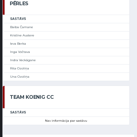
PĒRLES
SASTĀVS
Baiba Čamane
Kristīne Austere
Ieva Berka
Inga Vočtava
Indra Veckāgane
Rita Ozoliņa
Una Ozoliņa
TEAM KOENIG CC
SASTĀVS
Nav informācija par sastāvu