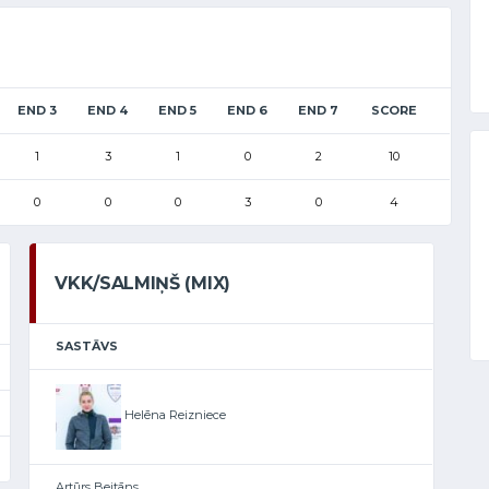
END 3
END 4
END 5
END 6
END 7
SCORE
1
3
1
0
2
10
0
0
0
3
0
4
VKK/SALMIŅŠ (MIX)
SASTĀVS
Helēna Reizniece
Artūrs Beitāns