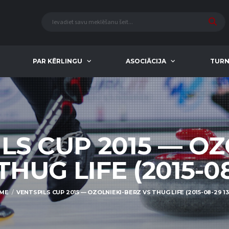
PAR KĒRLINGU
ASOCIĀCIJA
TURN
LS CUP 2015 — OZ
HUG LIFE (2015-08
ME
VENTSPILS CUP 2015 — OZOLNIEKI-BERZ VS THUG LIFE (2015-08-29 13