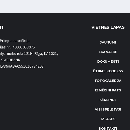
TI
VIETNES LAPAS
ērlinga asociācija
JAUNUMI
ijas nr.: 40008058075
LKA VALDE
iķernieku iela 121H, Rīga, LV-1021;
S SWEDBANK
DOKUMENTI
.: LV36HABA0551010794208
ĒTIKAS KODEKSS
FOTOGALERIJA
IZMĒĢINI PATS
KĒRLINGS
VISI SPĒLĒTĀJI
IZLASES
KONTAKTI