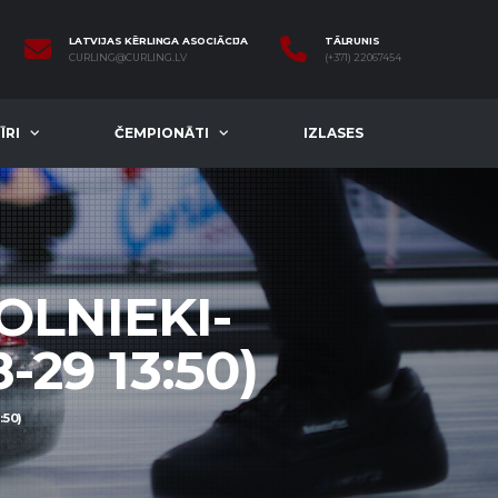
LATVIJAS KĒRLINGA ASOCIĀCIJA
TĀLRUNIS
CURLING@CURLING.LV
(+371) 22067454
ĪRI
ČEMPIONĀTI
IZLASES
OLNIEKI-
-29 13:50)
:50)