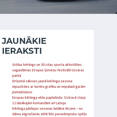
JAUNĀKIE
IERAKSTI
Grīdas kērlings un 30 citas sporta aktivitātes
sagaidāmas Eiropas Ģimeņu festivālā Uzvaras
parkā
Drīzumā sāksies jaunā kērlinga sezona:
iepazīsties ar turnīru grafiku un nepalaid garām
pieteikšanos
Eiropas kērlinga elite paplašinās: Ostravā starp
12 labākajām komandām arī Latvija
Kērlinga jubilejas sezonas lielākie lēcieni – no
dāmu atgriešanās elitē līdz paraolimpisko spēļu