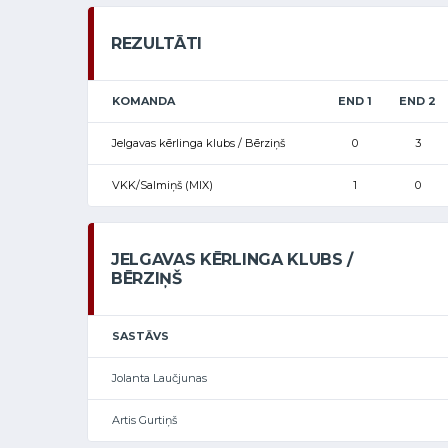
REZULTĀTI
KOMANDA
END 1
END 2
Jelgavas kērlinga klubs / Bērziņš
0
3
VKK/Salmiņš (MIX)
1
0
JELGAVAS KĒRLINGA KLUBS /
BĒRZIŅŠ
SASTĀVS
Jolanta Laučjunas
Artis Gurtiņš