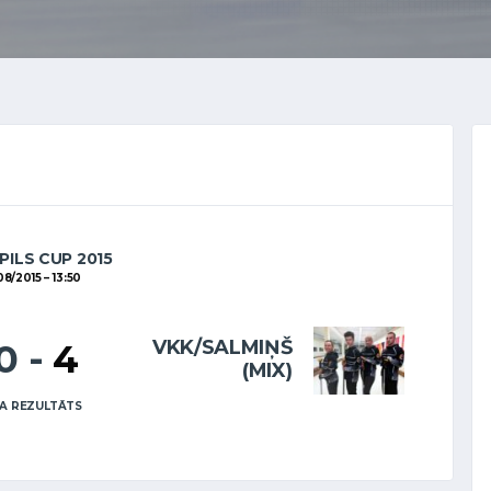
PILS CUP 2015
08/2015
13:50
VKK/SALMIŅŠ
10
-
4
(MIX)
A REZULTĀTS