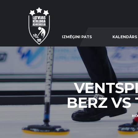
IZMĒĢINI PATS
KALENDĀRS
VENTSPI
BERZ VS T
HO