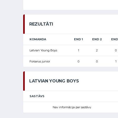
REZULTĀTI
KOMANDA
END 1
END 2
END
Latvian Young Boys
1
2
0
Forsarus junior
0
0
1
LATVIAN YOUNG BOYS
SASTĀVS
Nav informācija par sastāvu