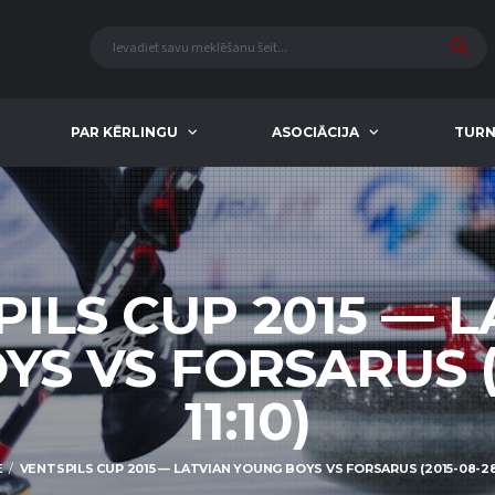
PAR KĒRLINGU
ASOCIĀCIJA
TURN
ILS CUP 2015 — 
S VS FORSARUS (
11:10)
E
VENTSPILS CUP 2015 — LATVIAN YOUNG BOYS VS FORSARUS (2015-08-28 