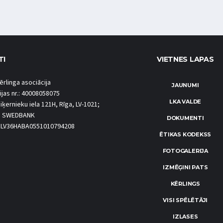
TI
VIETNES LAPAS
ērlinga asociācija
JAUNUMI
ijas nr.: 40008058075
LKA VALDE
iķernieku iela 121H, Rīga, LV-1021;
S SWEDBANK
DOKUMENTI
.: LV36HABA0551010794208
ĒTIKAS KODEKSS
FOTOGALERIJA
IZMĒĢINI PATS
KĒRLINGS
VISI SPĒLĒTĀJI
IZLASES