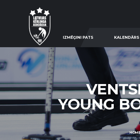
IZMĒĢINI PATS
KALENDĀRS
VENTSP
YOUNG BOY
HOM