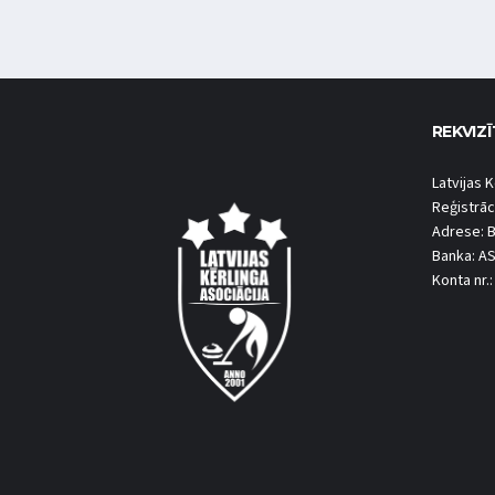
REKVIZĪ
Latvijas K
Reģistrāc
Adrese: B
Banka: A
Konta nr