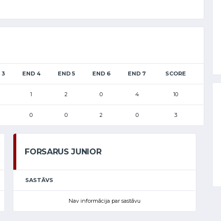
 3
END 4
END 5
END 6
END 7
SCORE
1
2
0
4
10
0
0
2
0
3
FORSARUS JUNIOR
SASTĀVS
Nav informācija par sastāvu