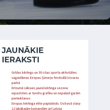
JAUNĀKIE
IERAKSTI
Grīdas kērlings un 30 citas sporta aktivitātes
sagaidāmas Eiropas Ģimeņu festivālā Uzvaras
parkā
Drīzumā sāksies jaunā kērlinga sezona:
iepazīsties ar turnīru grafiku un nepalaid garām
pieteikšanos
Eiropas kērlinga elite paplašinās: Ostravā starp
12 labākajām komandām arī Latvija