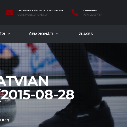
LATVIJAS KĒRLINGA ASOCIĀCIJA
TĀLRUNIS
CURLING@CURLING.LV
(+371) 22067454
ĪRI
ČEMPIONĀTI
IZLASES
LATVIAN
2015-08-28
11:10)