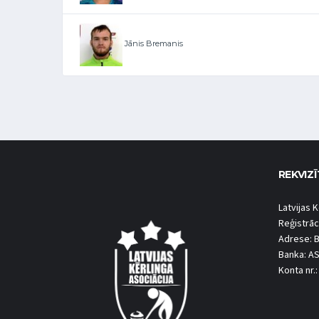
Jānis Bremanis
REKVIZĪ
Latvijas K
Reģistrāc
Adrese: B
Banka: A
Konta nr