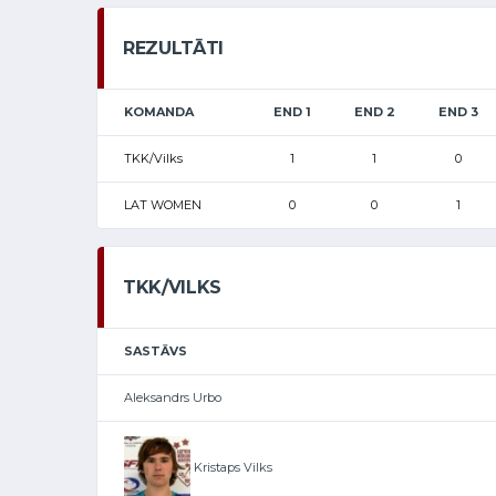
REZULTĀTI
KOMANDA
END 1
END 2
END 3
TKK/Vilks
1
1
0
LAT WOMEN
0
0
1
TKK/VILKS
SASTĀVS
Aleksandrs Urbo
Kristaps Vilks