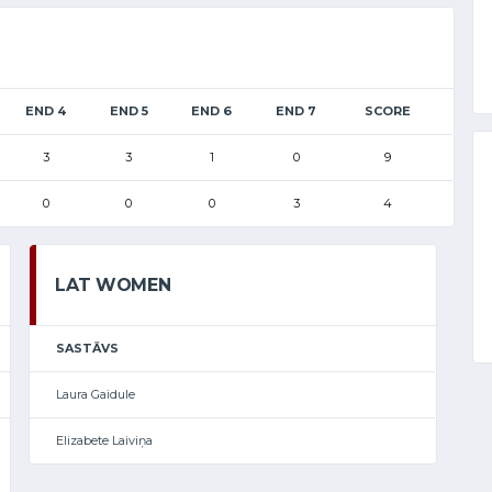
END 4
END 5
END 6
END 7
SCORE
3
3
1
0
9
0
0
0
3
4
LAT WOMEN
SASTĀVS
Laura Gaidule
Elizabete Laiviņa