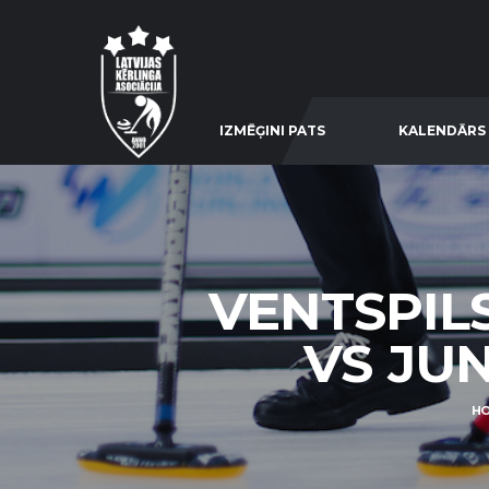
IZMĒĢINI PATS
KALENDĀRS
VENTSPIL
VS JUN
H