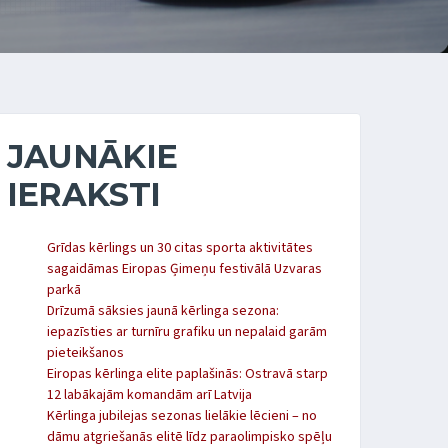
JAUNĀKIE
IERAKSTI
Grīdas kērlings un 30 citas sporta aktivitātes
sagaidāmas Eiropas Ģimeņu festivālā Uzvaras
parkā
Drīzumā sāksies jaunā kērlinga sezona:
iepazīsties ar turnīru grafiku un nepalaid garām
pieteikšanos
Eiropas kērlinga elite paplašinās: Ostravā starp
12 labākajām komandām arī Latvija
Kērlinga jubilejas sezonas lielākie lēcieni – no
dāmu atgriešanās elitē līdz paraolimpisko spēļu