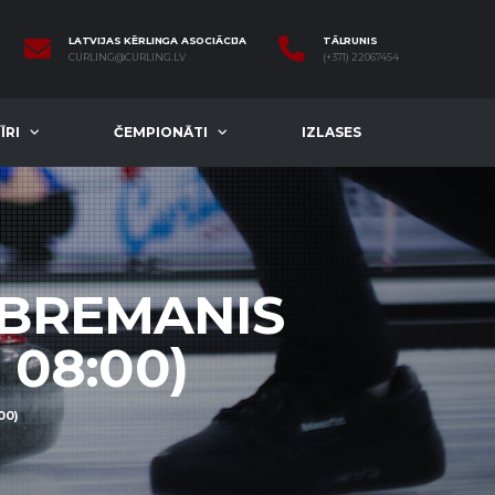
LATVIJAS KĒRLINGA ASOCIĀCIJA
TĀLRUNIS
CURLING@CURLING.LV
(+371) 22067454
ĪRI
ČEMPIONĀTI
IZLASES
/BREMANIS
 08:00)
00)