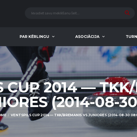
PAR KĒRLINGU
ASOCIĀCIJA
TURN
S CUP 2014 — TKK
IORES (2014-08-30
OME
VENTSPILS CUP 2014 — TKK/BREMANIS VS JUNIORES (2014-08-30 08: