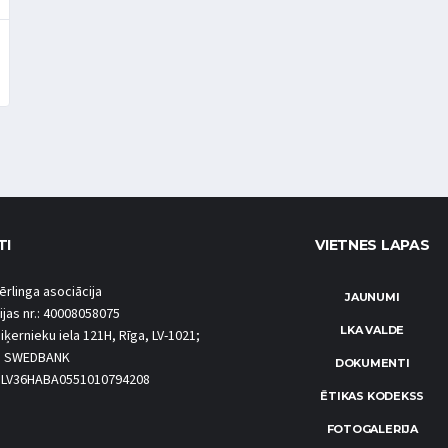
TI
VIETNES LAPAS
ērlinga asociācija
JAUNUMI
ijas nr.: 40008058075
LKA VALDE
iķernieku iela 121H, Rīga, LV-1021;
S SWEDBANK
DOKUMENTI
.: LV36HABA0551010794208
ĒTIKAS KODEKSS
FOTOGALERIJA