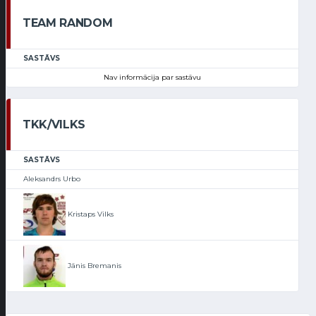
TEAM RANDOM
SASTĀVS
Nav informācija par sastāvu
TKK/VILKS
SASTĀVS
Aleksandrs Urbo
Kristaps Vilks
Jānis Bremanis