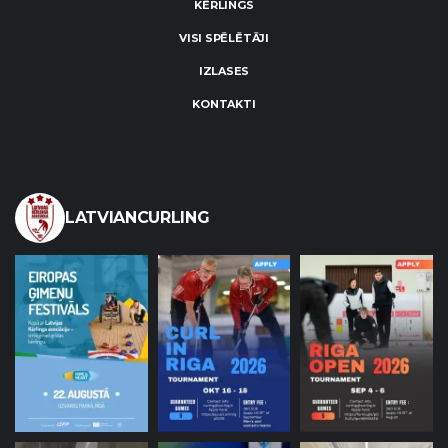
KĒRLINGS
VISI SPĒLĒTĀJI
IZLASES
KONTAKTI
LATVIANCURLING