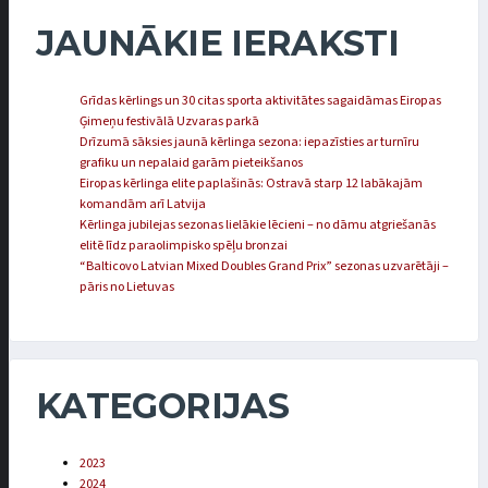
JAUNĀKIE IERAKSTI
Grīdas kērlings un 30 citas sporta aktivitātes sagaidāmas Eiropas
Ģimeņu festivālā Uzvaras parkā
Drīzumā sāksies jaunā kērlinga sezona: iepazīsties ar turnīru
grafiku un nepalaid garām pieteikšanos
Eiropas kērlinga elite paplašinās: Ostravā starp 12 labākajām
komandām arī Latvija
Kērlinga jubilejas sezonas lielākie lēcieni – no dāmu atgriešanās
elitē līdz paraolimpisko spēļu bronzai
“Balticovo Latvian Mixed Doubles Grand Prix” sezonas uzvarētāji –
pāris no Lietuvas
KATEGORIJAS
2023
2024