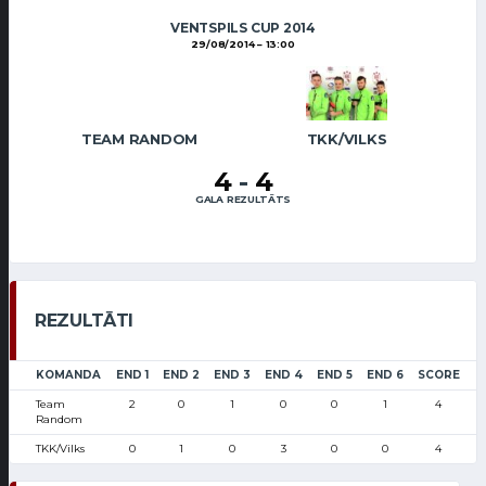
VENTSPILS CUP 2014
29/08/2014
13:00
TEAM RANDOM
TKK/VILKS
4
-
4
GALA REZULTĀTS
REZULTĀTI
KOMANDA
END 1
END 2
END 3
END 4
END 5
END 6
SCORE
Team
2
0
1
0
0
1
4
Random
TKK/Vilks
0
1
0
3
0
0
4