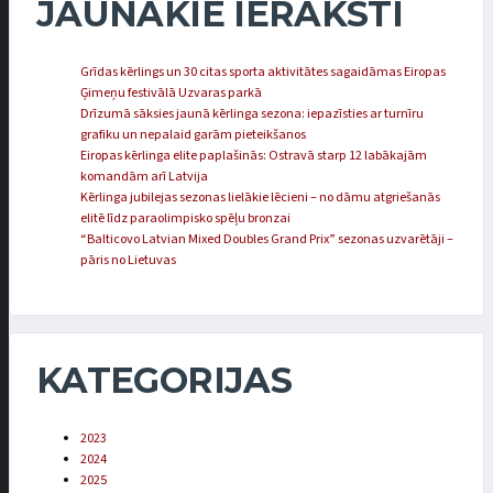
JAUNĀKIE IERAKSTI
Grīdas kērlings un 30 citas sporta aktivitātes sagaidāmas Eiropas
Ģimeņu festivālā Uzvaras parkā
Drīzumā sāksies jaunā kērlinga sezona: iepazīsties ar turnīru
grafiku un nepalaid garām pieteikšanos
Eiropas kērlinga elite paplašinās: Ostravā starp 12 labākajām
komandām arī Latvija
Kērlinga jubilejas sezonas lielākie lēcieni – no dāmu atgriešanās
elitē līdz paraolimpisko spēļu bronzai
“Balticovo Latvian Mixed Doubles Grand Prix” sezonas uzvarētāji –
pāris no Lietuvas
KATEGORIJAS
2023
2024
2025