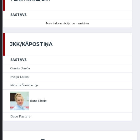
SASTĀVS
Nav informācija par sastāvu
JKK/KĀPOSTIŅA
SASTĀVS
Gunta Jurča
Maija Ļaksa
Pēteris Šveisbergs
Iluta Linde
Dace Pastare