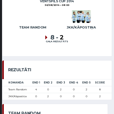
VENTSPILS CUP 2014
30/08/2014
08:00
TEAM RANDOM
JKK/KĀPOSTIŅA
8
-
2
GALA REZULTĀTS
REZULTĀTI
KOMANDA
END 1
END 2
END 3
END 4
END 5
SCORE
Team Random
4
0
2
0
2
8
JKK/Kāpostiņa
0
2
0
0
0
2
TEAM RANDOM