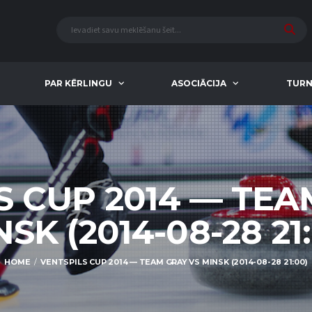
PAR KĒRLINGU
ASOCIĀCIJA
TURN
S CUP 2014 — TEA
SK (2014-08-28 21
HOME
VENTSPILS CUP 2014 — TEAM GRAY VS MINSK (2014-08-28 21:00)