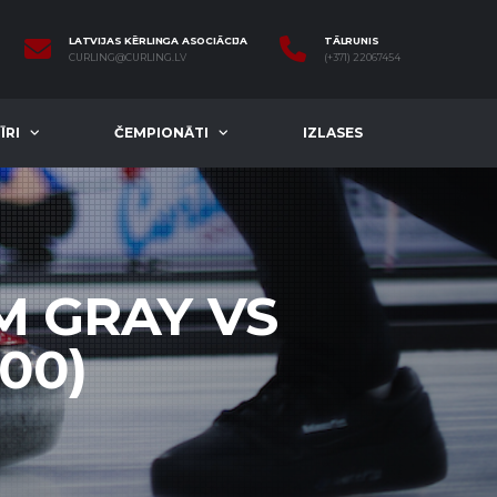
LATVIJAS KĒRLINGA ASOCIĀCIJA
TĀLRUNIS
CURLING@CURLING.LV
(+371) 22067454
ĪRI
ČEMPIONĀTI
IZLASES
M GRAY VS
:00)