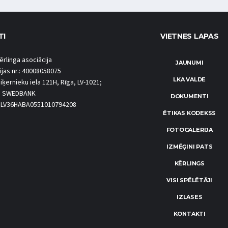
TI
VIETNES LAPAS
ērlinga asociācija
JAUNUMI
ijas nr.: 40008058075
LKA VALDE
iķernieku iela 121H, Rīga, LV-1021;
S SWEDBANK
DOKUMENTI
.: LV36HABA0551010794208
ĒTIKAS KODEKSS
FOTOGALERIJA
IZMĒĢINI PATS
KĒRLINGS
VISI SPĒLĒTĀJI
IZLASES
KONTAKTI