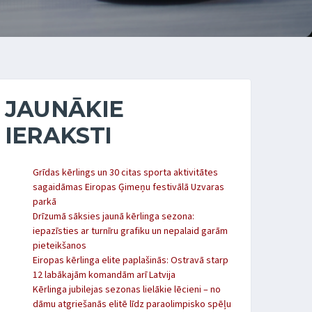
JAUNĀKIE
IERAKSTI
Grīdas kērlings un 30 citas sporta aktivitātes
sagaidāmas Eiropas Ģimeņu festivālā Uzvaras
parkā
Drīzumā sāksies jaunā kērlinga sezona:
iepazīsties ar turnīru grafiku un nepalaid garām
pieteikšanos
Eiropas kērlinga elite paplašinās: Ostravā starp
12 labākajām komandām arī Latvija
Kērlinga jubilejas sezonas lielākie lēcieni – no
dāmu atgriešanās elitē līdz paraolimpisko spēļu