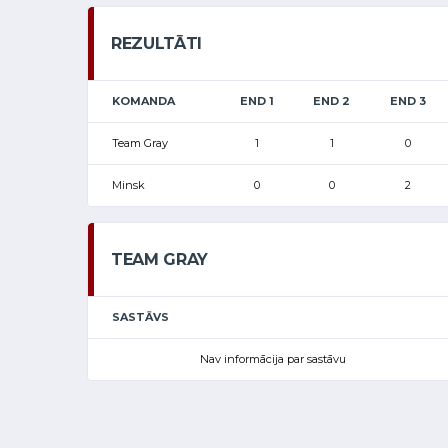
REZULTĀTI
KOMANDA
END 1
END 2
END 3
Team Gray
1
1
0
Minsk
0
0
2
TEAM GRAY
SASTĀVS
Nav informācija par sastāvu