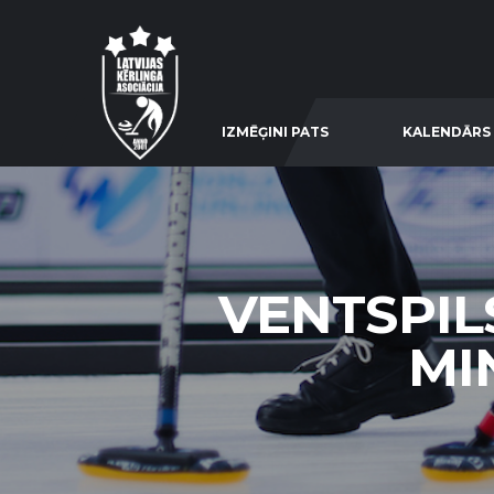
IZMĒĢINI PATS
KALENDĀRS
VENTSPIL
MIN