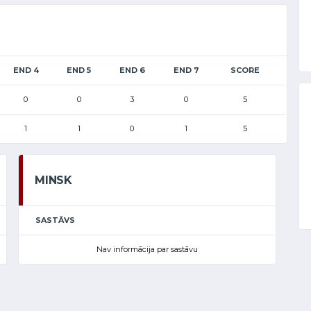
END 4
END 5
END 6
END 7
SCORE
0
0
3
0
5
1
1
0
1
5
MINSK
SASTĀVS
Nav informācija par sastāvu