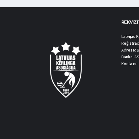
REKVIZĪ
Latvijas K
Reģistrāc
Adrese: B
Banka: A
Konta nr