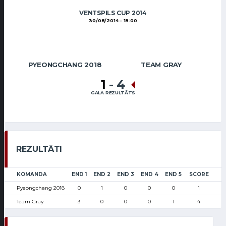
VENTSPILS CUP 2014
30/08/2014
18:00
PYEONGCHANG 2018
TEAM GRAY
1
-
4
GALA REZULTĀTS
REZULTĀTI
KOMANDA
END 1
END 2
END 3
END 4
END 5
SCORE
Pyeongchang 2018
0
1
0
0
0
1
Team Gray
3
0
0
0
1
4