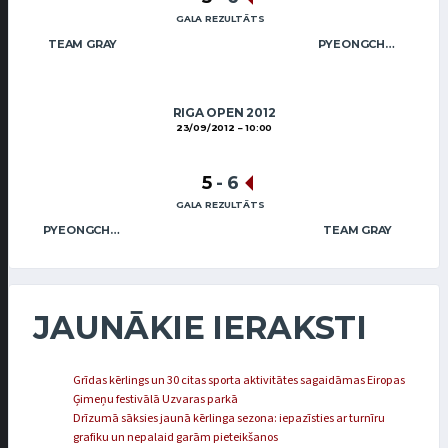
GALA REZULTĀTS
TEAM GRAY
PYEONGCHANG 2018
RIGA OPEN 2012
23/09/2012
10:00
5
-
6
GALA REZULTĀTS
PYEONGCHANG 2018
TEAM GRAY
JAUNĀKIE IERAKSTI
Grīdas kērlings un 30 citas sporta aktivitātes sagaidāmas Eiropas
Ģimeņu festivālā Uzvaras parkā
Drīzumā sāksies jaunā kērlinga sezona: iepazīsties ar turnīru
grafiku un nepalaid garām pieteikšanos