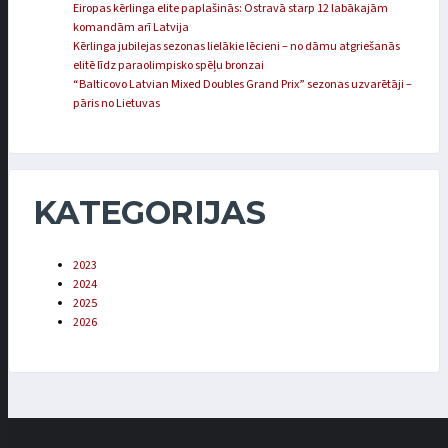
Eiropas kērlinga elite paplašinās: Ostravā starp 12 labākajām
komandām arī Latvija
Kērlinga jubilejas sezonas lielākie lēcieni – no dāmu atgriešanās
elitē līdz paraolimpisko spēļu bronzai
“Balticovo Latvian Mixed Doubles Grand Prix” sezonas uzvarētāji –
pāris no Lietuvas
KATEGORIJAS
2023
2024
2025
2026