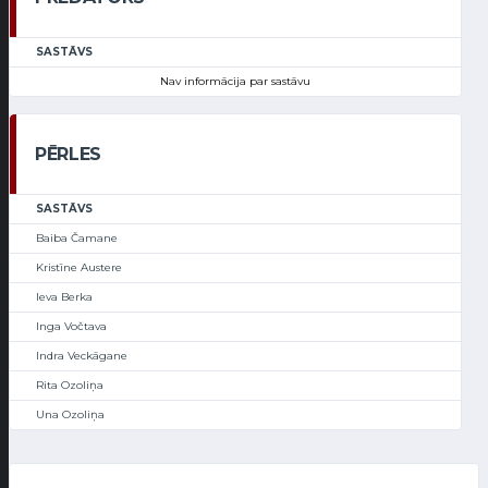
SASTĀVS
Nav informācija par sastāvu
PĒRLES
SASTĀVS
Baiba Čamane
Kristīne Austere
Ieva Berka
Inga Vočtava
Indra Veckāgane
Rita Ozoliņa
Una Ozoliņa