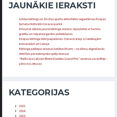
JAUNĀKIE IERAKSTI
Grīdas kērlings un 30 citas sporta aktivitātes sagaidāmas Eiropas
Ģimeņu festivālā Uzvaras parkā
Drīzumā sāksies jaunā kērlinga sezona: iepazīsties ar turnīru
grafiku un nepalaid garām pieteikšanos
Eiropas kērlinga elite paplašinās: Ostravā starp 12 labākajām
komandām arī Latvija
Kērlinga jubilejas sezonas lielākie lēcieni – no dāmu atgriešanās
elitē līdz paraolimpisko spēļu bronzai
“Balticovo Latvian Mixed Doubles Grand Prix” sezonas uzvarētāji –
pāris no Lietuvas
KATEGORIJAS
2023
2024
2025