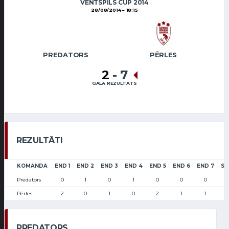
VENTSPILS CUP 2014
28/08/2014
18:15
PREDATORS
PĒRLES
2
-
7
GALA REZULTĀTS
REZULTĀTI
KOMANDA
END 1
END 2
END 3
END 4
END 5
END 6
END 7
SC
Predators
0
1
0
1
0
0
0
Pērles
2
0
1
0
2
1
1
PREDATORS