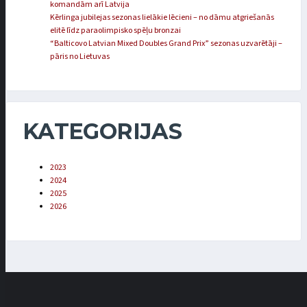
komandām arī Latvija
Kērlinga jubilejas sezonas lielākie lēcieni – no dāmu atgriešanās
elitē līdz paraolimpisko spēļu bronzai
“Balticovo Latvian Mixed Doubles Grand Prix” sezonas uzvarētāji –
pāris no Lietuvas
KATEGORIJAS
2023
2024
2025
2026