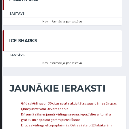
SASTĀVS
Nav informācija par sastāvu
ICE SHARKS
SASTĀVS
Nav informācija par sastāvu
JAUNĀKIE IERAKSTI
Grīdas kērlings un 30 citas sporta aktivitātes sagaidāmas Eiropas
Ģimeņu festivālā Uzvaras parkā
Drīzumā sāksies jaunā kērlinga sezona: iepazīsties ar turnīru
grafiku un nepalaid garām pieteikšanos
Eiropas kērlinga elite paplašinās: Ostravā starp 12 labākajām