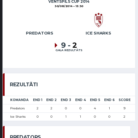
VENTSPILS CUP 2014
30/08/2014
15:30
PREDATORS
ICE SHARKS
9
-
2
GALA REZULTĀTS
REZULTĀTI
KOMANDA
END 1
END 2
END 3
END 4
END 5
END 6
SCORE
Predators
2
2
0
0
4
1
9
Ice Sharks
0
0
1
1
0
0
2
PREDATORS