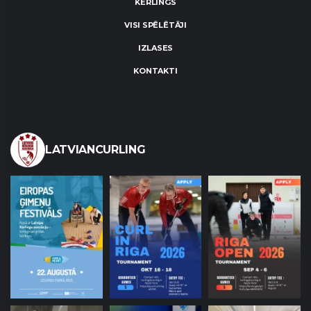
KĒRLINGS
VISI SPĒLĒTĀJI
IZLASES
KONTAKTI
LATVIANCURLING