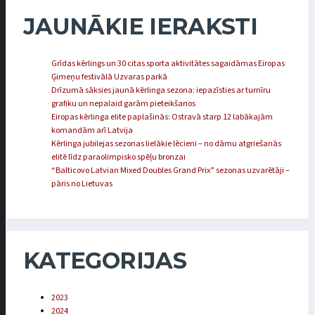
JAUNĀKIE IERAKSTI
Grīdas kērlings un 30 citas sporta aktivitātes sagaidāmas Eiropas
Ģimeņu festivālā Uzvaras parkā
Drīzumā sāksies jaunā kērlinga sezona: iepazīsties ar turnīru
grafiku un nepalaid garām pieteikšanos
Eiropas kērlinga elite paplašinās: Ostravā starp 12 labākajām
komandām arī Latvija
Kērlinga jubilejas sezonas lielākie lēcieni – no dāmu atgriešanās
elitē līdz paraolimpisko spēļu bronzai
“Balticovo Latvian Mixed Doubles Grand Prix” sezonas uzvarētāji –
pāris no Lietuvas
KATEGORIJAS
2023
2024