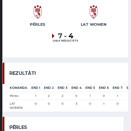
PĒRLES
LAT WOMEN
7
-
4
GALA REZULTĀTS
REZULTĀTI
KOMANDA
END 1
END 2
END 3
END 4
END 5
END 6
END 7
SC
Pērles
1
2
2
0
1
0
1
LAT
0
0
0
3
0
1
0
WOMEN
PĒRLES