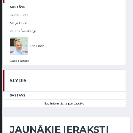
SASTĀVS
Gunta Jurča
Maija Ļaksa
Pēteris Šveisbergs
Iluta Linde
Dace Pastare
SLYDIS
SASTĀVS
Nav informācija par sastāvu
JAUNĀKIE IERAKSTI