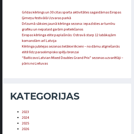
Grīdas kērlings un 30 citas sporta aktivitātes sagaidāmas Eiropas
Ģimeņu festivālā Uzvaras parkā
Drīzumā sāksies jaunā kērlinga sezona: iepazīsties ar turnīru
grafiku un nepalaid garām pieteikšanos
Eiropas kērlinga elite paplašinās: Ostravā starp 12 labākajām
komandām arī Latvija
Kērlinga jubilejas sezonas lielākie lēcieni – no dāmu atgriešanās
elitē līdz paraolimpisko spēļu bronzai
“Balticovo Latvian Mixed Doubles Grand Prix” sezonas uzvarētāji –
pāris no Lietuvas
KATEGORIJAS
2023
2024
2025
2026