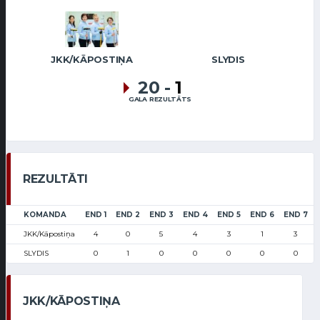
JKK/KĀPOSTIŅA
SLYDIS
20
-
1
GALA REZULTĀTS
REZULTĀTI
KOMANDA
END 1
END 2
END 3
END 4
END 5
END 6
END 7
JKK/Kāpostiņa
4
0
5
4
3
1
3
SLYDIS
0
1
0
0
0
0
0
JKK/KĀPOSTIŅA