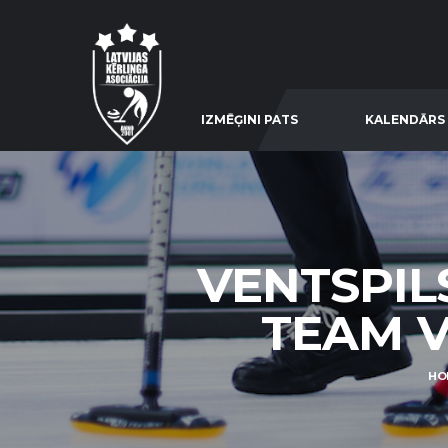
IZMĒĢINI PATS
KALENDĀRS
VENTSPIL
TEAM VA
HO