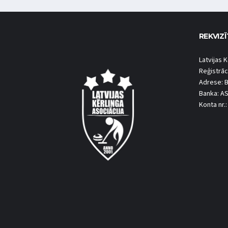
REKVIZĪ
Latvijas K
Reģistrāc
Adrese: B
Banka: A
Konta nr