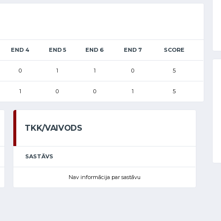
END 4
END 5
END 6
END 7
SCORE
0
1
1
0
5
1
0
0
1
5
TKK/VAIVODS
SASTĀVS
Nav informācija par sastāvu