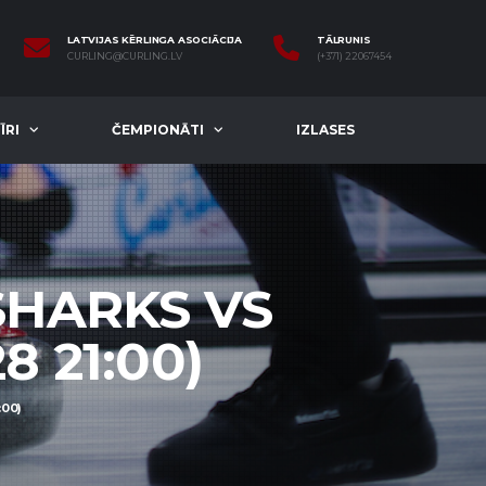
LATVIJAS KĒRLINGA ASOCIĀCIJA
TĀLRUNIS
CURLING@CURLING.LV
(+371) 22067454
ĪRI
ČEMPIONĀTI
IZLASES
SHARKS VS
8 21:00)
:00)