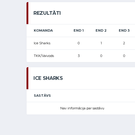
REZULTĀTI
KOMANDA
END 1
END 2
END 3
Ice Sharks
0
1
2
TKK/Vaivods
3
0
0
ICE SHARKS
SASTĀVS
Nav informācija par sastāvu