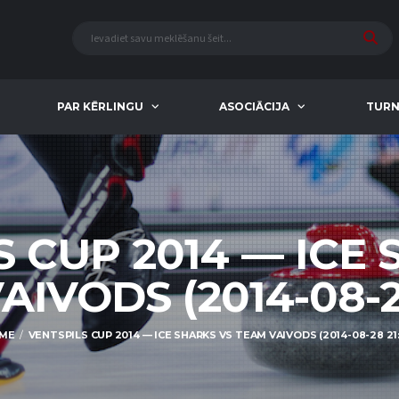
PAR KĒRLINGU
ASOCIĀCIJA
TURN
S CUP 2014 — ICE 
IVODS (2014-08-2
ME
VENTSPILS CUP 2014 — ICE SHARKS VS TEAM VAIVODS (2014-08-28 21