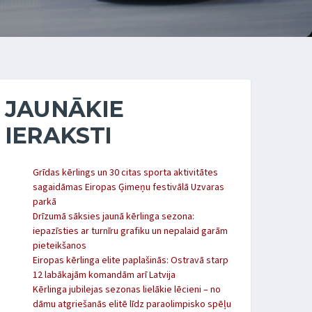
JAUNĀKIE
IERAKSTI
Grīdas kērlings un 30 citas sporta aktivitātes
sagaidāmas Eiropas Ģimeņu festivālā Uzvaras
parkā
Drīzumā sāksies jaunā kērlinga sezona:
iepazīsties ar turnīru grafiku un nepalaid garām
pieteikšanos
Eiropas kērlinga elite paplašinās: Ostravā starp
12 labākajām komandām arī Latvija
Kērlinga jubilejas sezonas lielākie lēcieni – no
dāmu atgriešanās elitē līdz paraolimpisko spēļu