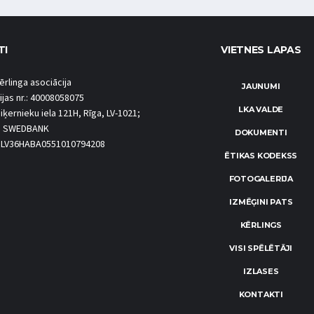
TI
VIETNES LAPAS
ērlinga asociācija
JAUNUMI
ijas nr.: 40008058075
LKA VALDE
iķernieku iela 121H, Rīga, LV-1021;
S SWEDBANK
DOKUMENTI
.: LV36HABA0551010794208
ĒTIKAS KODEKSS
FOTOGALERIJA
IZMĒĢINI PATS
KĒRLINGS
VISI SPĒLĒTĀJI
IZLASES
KONTAKTI