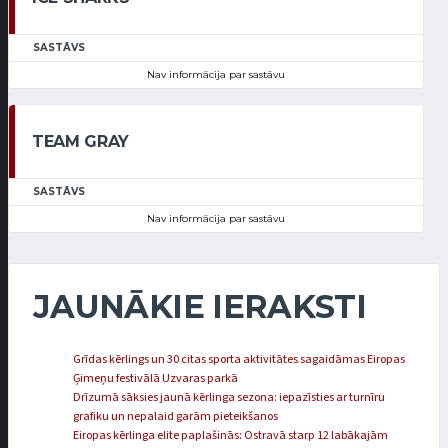
SASTĀVS
Nav informācija par sastāvu
TEAM GRAY
SASTĀVS
Nav informācija par sastāvu
JAUNĀKIE IERAKSTI
Grīdas kērlings un 30 citas sporta aktivitātes sagaidāmas Eiropas
Ģimeņu festivālā Uzvaras parkā
Drīzumā sāksies jaunā kērlinga sezona: iepazīsties ar turnīru
grafiku un nepalaid garām pieteikšanos
Eiropas kērlinga elite paplašinās: Ostravā starp 12 labākajām