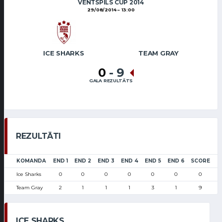
VENTSPILS CUP 2014
29/08/2014
13:00
ICE SHARKS
TEAM GRAY
0
-
9
GALA REZULTĀTS
REZULTĀTI
KOMANDA
END 1
END 2
END 3
END 4
END 5
END 6
SCORE
Ice Sharks
0
0
0
0
0
0
0
Team Gray
2
1
1
1
3
1
9
ICE SHARKS