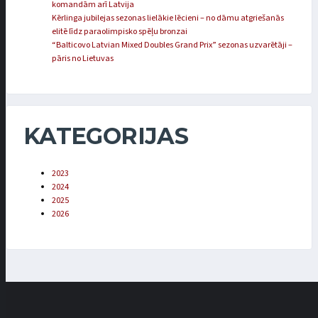
komandām arī Latvija
Kērlinga jubilejas sezonas lielākie lēcieni – no dāmu atgriešanās
elitē līdz paraolimpisko spēļu bronzai
“Balticovo Latvian Mixed Doubles Grand Prix” sezonas uzvarētāji –
pāris no Lietuvas
KATEGORIJAS
2023
2024
2025
2026