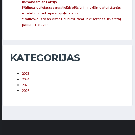
komandām arī Latvija
Kērlinga jubilejas sezonas lielākie lēcieni – no dāmu atgriešanās
elitē līdz paraolimpisko spēļu bronzai
“Balticovo Latvian Mixed Doubles Grand Prix” sezonas uzvarētāji –
pāris no Lietuvas
KATEGORIJAS
2023
2024
2025
2026