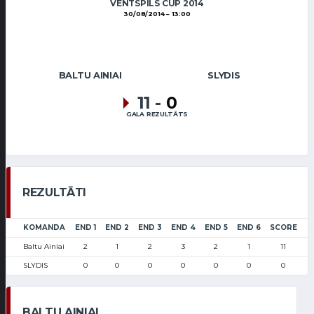
VENTSPILS CUP 2014
30/08/2014
13:00
BALTU AINIAI
SLYDIS
11
-
0
GALA REZULTĀTS
REZULTĀTI
KOMANDA
END 1
END 2
END 3
END 4
END 5
END 6
SCORE
Baltu Ainiai
2
1
2
3
2
1
11
SLYDIS
0
0
0
0
0
0
0
BALTU AINIAI