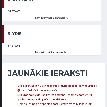
SASTĀVS
Nav informācija par sastāvu
SLYDIS
SASTĀVS
Nav informācija par sastāvu
JAUNĀKIE IERAKSTI
Grīdas kērlings un 30 citas sporta aktivitātes sagaidāmas Eiropas
Ģimeņu festivālā Uzvaras parkā
Drīzumā sāksies jaunā kērlinga sezona: iepazīsties ar turnīru
grafiku un nepalaid garām pieteikšanos
Eiropas kērlinga elite paplašinās: Ostravā starp 12 labākajām