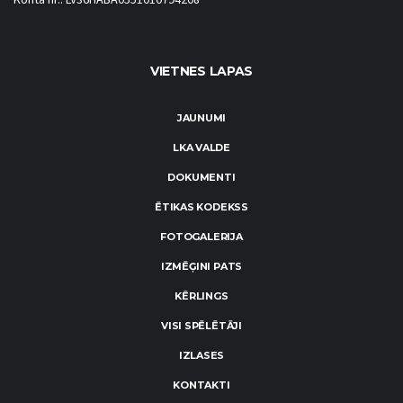
Konta nr.: LV36HABA0551010794208
VIETNES LAPAS
JAUNUMI
LKA VALDE
DOKUMENTI
ĒTIKAS KODEKSS
FOTOGALERIJA
IZMĒĢINI PATS
KĒRLINGS
VISI SPĒLĒTĀJI
IZLASES
KONTAKTI