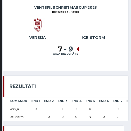
VENTSPILS CHRISTMAS CUP 2023
10/12/2023
13:00
VERSIJA
ICE STORM
7
-
9
GALA REZULTĀTS
REZULTĀTI
KOMANDA
END 1
END 2
END 3
END 4
END 5
END 6
END 7
EN
Versija
0
1
1
4
0
1
0
Ice Storm
1
0
0
0
4
0
2