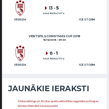
13
-
5
GALA REZULTĀTS
VERSIJA
ICE STORM
VENTSPILS CHRISTMAS CUP 2018
16/12/2018
09:00
8
-
1
GALA REZULTĀTS
VERSIJA
ICE STORM
JAUNĀKIE IERAKSTI
Grīdas kērlings un 30 citas sporta aktivitātes sagaidāmas Eiropas
Ģimeņu festivālā Uzvaras parkā