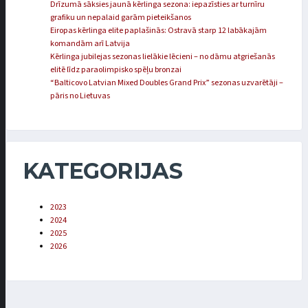
Drīzumā sāksies jaunā kērlinga sezona: iepazīsties ar turnīru
grafiku un nepalaid garām pieteikšanos
Eiropas kērlinga elite paplašinās: Ostravā starp 12 labākajām
komandām arī Latvija
Kērlinga jubilejas sezonas lielākie lēcieni – no dāmu atgriešanās
elitē līdz paraolimpisko spēļu bronzai
“Balticovo Latvian Mixed Doubles Grand Prix” sezonas uzvarētāji –
pāris no Lietuvas
KATEGORIJAS
2023
2024
2025
2026