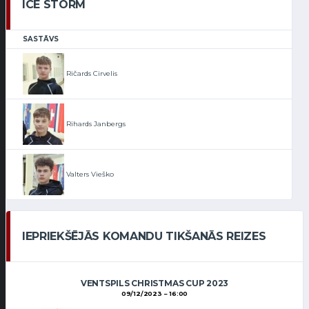
ICE STORM
SASTĀVS
Ričards Cirvelis
Rihards Janbergs
Valters Vieško
IEPRIEKŠĒJĀS KOMANDU TIKŠANĀS REIZES
VENTSPILS CHRISTMAS CUP 2023
09/12/2023
16:00