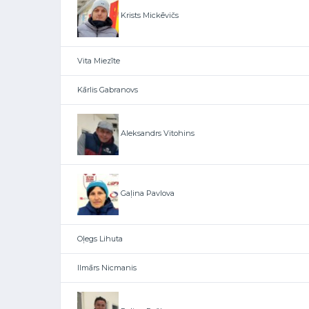
Krists Mickēvičs
Vita Miezīte
Kārlis Gabranovs
Aleksandrs Vitohins
Gaļina Pavlova
Oļegs Lihuta
Ilmārs Nicmanis