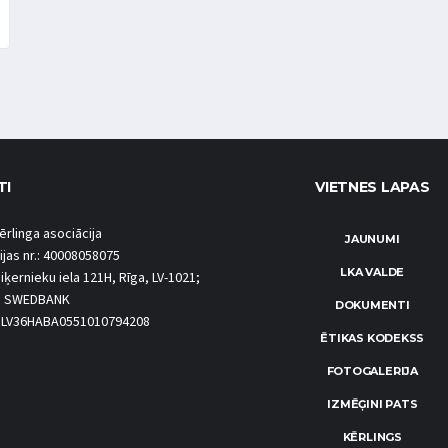
TI
VIETNES LAPAS
ērlinga asociācija
JAUNUMI
ijas nr.: 40008058075
LKA VALDE
iķernieku iela 121H, Rīga, LV-1021;
S SWEDBANK
DOKUMENTI
.: LV36HABA0551010794208
ĒTIKAS KODEKSS
FOTOGALERIJA
IZMĒĢINI PATS
KĒRLINGS