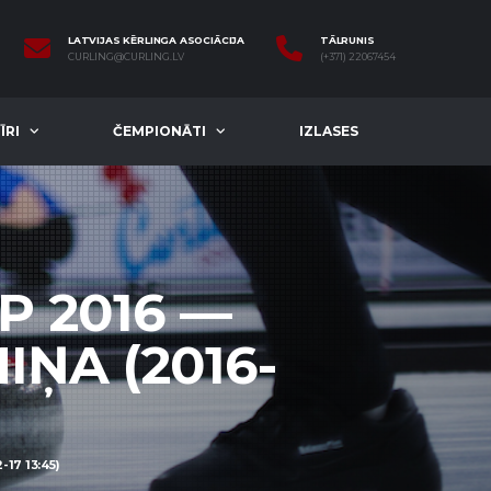
LATVIJAS KĒRLINGA ASOCIĀCIJA
TĀLRUNIS
CURLING@CURLING.LV
(+371) 22067454
ĪRI
ČEMPIONĀTI
IZLASES
P 2016 —
ŅA (2016-
17 13:45)