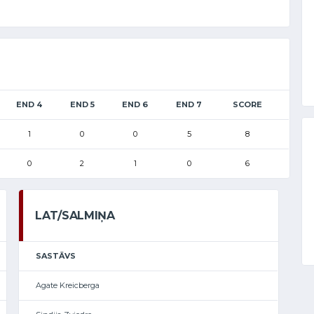
END 4
END 5
END 6
END 7
SCORE
1
0
0
5
8
0
2
1
0
6
LAT/SALMIŅA
SASTĀVS
Agate Kreicberga