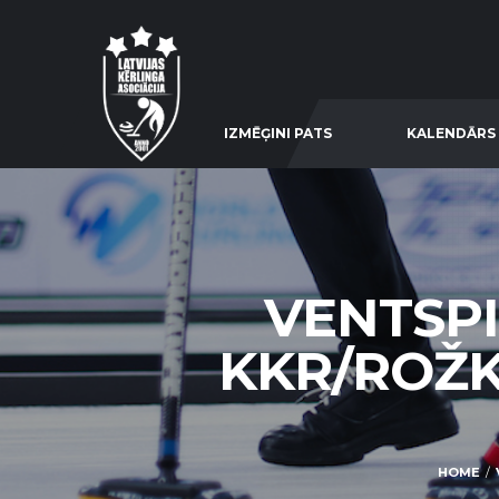
IZMĒĢINI PATS
KALENDĀRS
VENTSPI
KKR/ROŽK
HOME