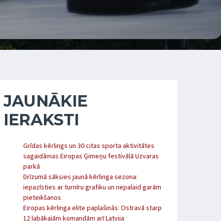
JAUNĀKIE
IERAKSTI
Grīdas kērlings un 30 citas sporta aktivitātes
sagaidāmas Eiropas Ģimeņu festivālā Uzvaras
parkā
Drīzumā sāksies jaunā kērlinga sezona:
iepazīsties ar turnīru grafiku un nepalaid garām
pieteikšanos
Eiropas kērlinga elite paplašinās: Ostravā starp
12 labākajām komandām arī Latvija