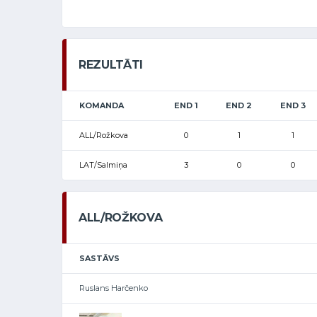
REZULTĀTI
KOMANDA
END 1
END 2
END 3
ALL/Rožkova
0
1
1
LAT/Salmiņa
3
0
0
ALL/ROŽKOVA
SASTĀVS
Ruslans Harčenko