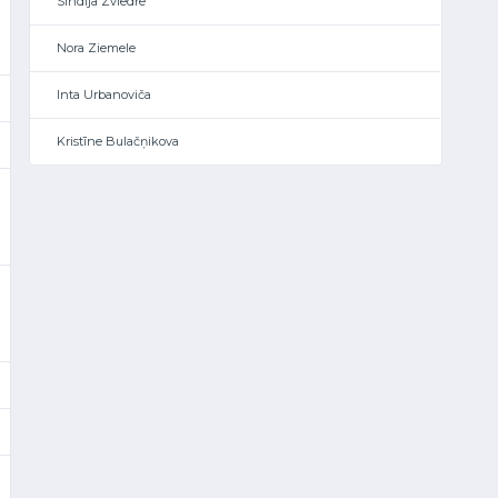
Sindija Zviedre
Nora Ziemele
Inta Urbanoviča
Kristīne Bulačņikova