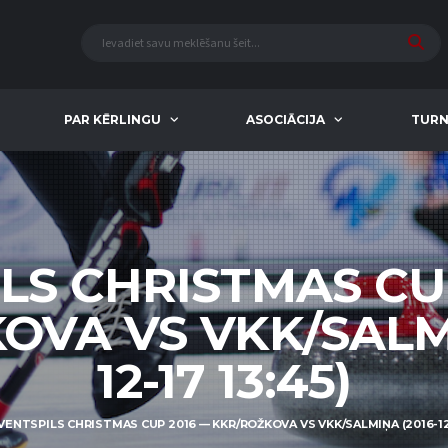
PAR KĒRLINGU
ASOCIĀCIJA
TURN
LS CHRISTMAS CU
OVA VS VKK/SALMI
12-17 13:45)
VENTSPILS CHRISTMAS CUP 2016 — KKR/ROŽKOVA VS VKK/SALMIŅA (2016-12-