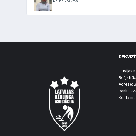
Poļina Rožkova
REKVIZĪ
Latvijas K
Reģistrāc
Adrese: B
Banka: A
Konta nr