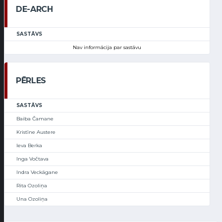
DE-ARCH
SASTĀVS
Nav informācija par sastāvu
PĒRLES
SASTĀVS
Baiba Čamane
Kristīne Austere
Ieva Berka
Inga Vočtava
Indra Veckāgane
Rita Ozoliņa
Una Ozoliņa