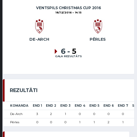
VENTSPILS CHRISTMAS CUP 2016
18/12/2016
14:15
DE-ARCH
PĒRLES
6
-
5
GALA REZULTĀTS
REZULTĀTI
KOMANDA
END 1
END 2
END 3
END 4
END 5
END 6
END 7
SC
De-Arch
3
2
1
0
0
0
0
Pērles
0
0
0
1
1
2
1