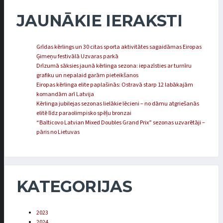
JAUNĀKIE IERAKSTI
Grīdas kērlings un 30 citas sporta aktivitātes sagaidāmas Eiropas
Ģimeņu festivālā Uzvaras parkā
Drīzumā sāksies jaunā kērlinga sezona: iepazīsties ar turnīru
grafiku un nepalaid garām pieteikšanos
Eiropas kērlinga elite paplašinās: Ostravā starp 12 labākajām
komandām arī Latvija
Kērlinga jubilejas sezonas lielākie lēcieni – no dāmu atgriešanās
elitē līdz paraolimpisko spēļu bronzai
“Balticovo Latvian Mixed Doubles Grand Prix” sezonas uzvarētāji –
pāris no Lietuvas
KATEGORIJAS
2023
2024