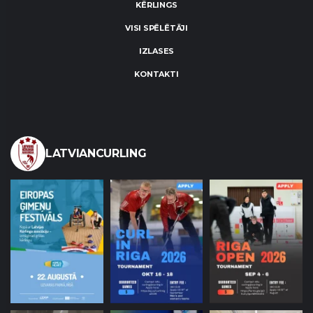
KĒRLINGS
VISI SPĒLĒTĀJI
IZLASES
KONTAKTI
LATVIANCURLING