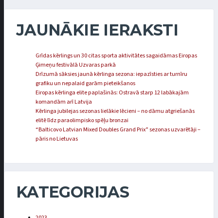
JAUNĀKIE IERAKSTI
Grīdas kērlings un 30 citas sporta aktivitātes sagaidāmas Eiropas
Ģimeņu festivālā Uzvaras parkā
Drīzumā sāksies jaunā kērlinga sezona: iepazīsties ar turnīru
grafiku un nepalaid garām pieteikšanos
Eiropas kērlinga elite paplašinās: Ostravā starp 12 labākajām
komandām arī Latvija
Kērlinga jubilejas sezonas lielākie lēcieni – no dāmu atgriešanās
elitē līdz paraolimpisko spēļu bronzai
“Balticovo Latvian Mixed Doubles Grand Prix” sezonas uzvarētāji –
pāris no Lietuvas
KATEGORIJAS
2023