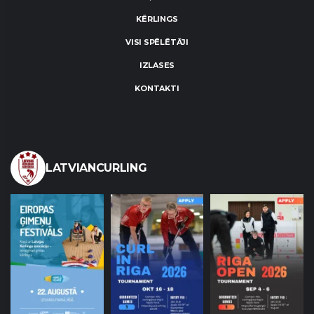
KĒRLINGS
VISI SPĒLĒTĀJI
IZLASES
KONTAKTI
LATVIANCURLING