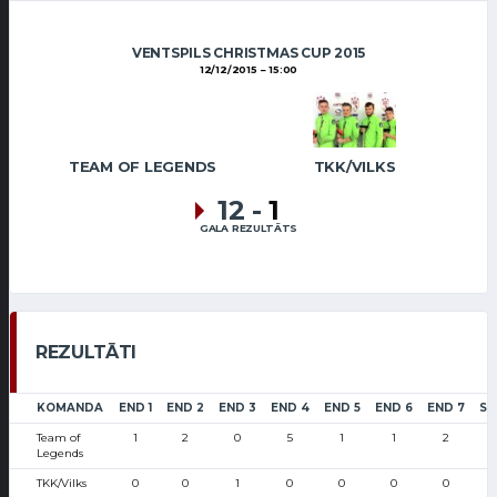
VENTSPILS CHRISTMAS CUP 2015
12/12/2015
15:00
TEAM OF LEGENDS
TKK/VILKS
12
-
1
GALA REZULTĀTS
REZULTĀTI
KOMANDA
END 1
END 2
END 3
END 4
END 5
END 6
END 7
SC
Team of
1
2
0
5
1
1
2
Legends
TKK/Vilks
0
0
1
0
0
0
0