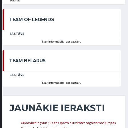
Belarus
TEAM OF LEGENDS
SASTĀVS
Nav informācija par sastāvu
TEAM BELARUS
SASTĀVS
Nav informācija par sastāvu
JAUNĀKIE IERAKSTI
Grīdas kērlings un 30 citas sporta aktivitātes sagaidāmas Eiropas