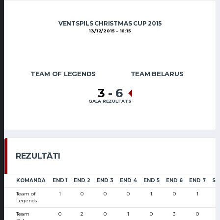
VENTSPILS CHRISTMAS CUP 2015
13/12/2015
16:15
TEAM OF LEGENDS
TEAM BELARUS
3
-
6
GALA REZULTĀTS
REZULTĀTI
KOMANDA
END 1
END 2
END 3
END 4
END 5
END 6
END 7
SC
Team of
1
0
0
0
1
0
1
Legends
Team
0
2
0
1
0
3
0