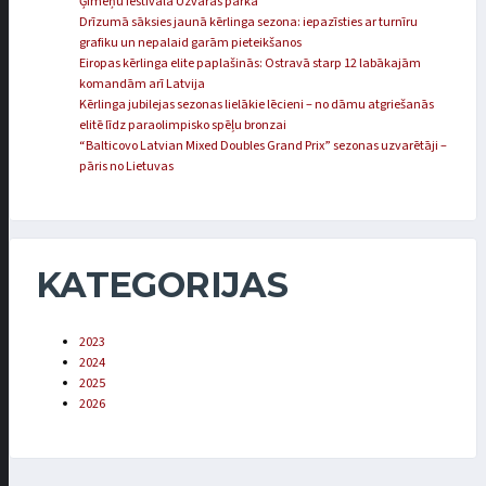
Ģimeņu festivālā Uzvaras parkā
Drīzumā sāksies jaunā kērlinga sezona: iepazīsties ar turnīru
grafiku un nepalaid garām pieteikšanos
Eiropas kērlinga elite paplašinās: Ostravā starp 12 labākajām
komandām arī Latvija
Kērlinga jubilejas sezonas lielākie lēcieni – no dāmu atgriešanās
elitē līdz paraolimpisko spēļu bronzai
“Balticovo Latvian Mixed Doubles Grand Prix” sezonas uzvarētāji –
pāris no Lietuvas
KATEGORIJAS
2023
2024
2025
2026