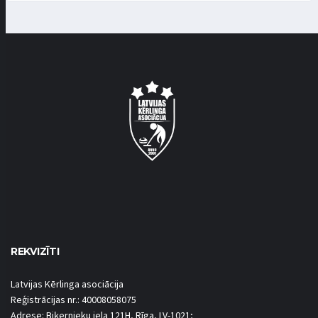
REKVIZĪTI
Latvijas Kērlinga asociācija
Reģistrācijas nr.: 40008058075
Adrese: Biķernieku iela 121H, Rīga, LV-1021;