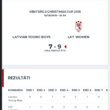
VENTSPILS CHRISTMAS CUP 2015
12/12/2015
12:30
LATVIAN YOUNG BOYS
LAT WOMEN
7
-
9
GALA REZULTĀTS
REZULTĀTI
KOMANDA
END 1
END 2
END 3
END 4
END 5
END 6
END 7
EN
Latvian
0
0
1
0
2
1
0
Young Boys
LAT
1
1
0
2
0
0
5