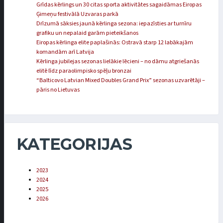
Grīdas kērlings un 30 citas sporta aktivitātes sagaidāmas Eiropas
Ģimeņu festivālā Uzvaras parkā
Drīzumā sāksies jaunā kērlinga sezona: iepazīsties ar turnīru
grafiku un nepalaid garām pieteikšanos
Eiropas kērlinga elite paplašinās: Ostravā starp 12 labākajām
komandām arī Latvija
Kērlinga jubilejas sezonas lielākie lēcieni – no dāmu atgriešanās
elitē līdz paraolimpisko spēļu bronzai
“Balticovo Latvian Mixed Doubles Grand Prix” sezonas uzvarētāji –
pāris no Lietuvas
KATEGORIJAS
2023
2024
2025
2026