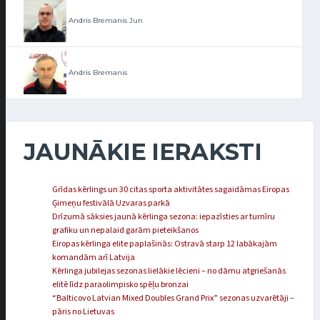
Andris Bremanis Jun
Andris Bremanis
JAUNĀKIE IERAKSTI
Grīdas kērlings un 30 citas sporta aktivitātes sagaidāmas Eiropas
Ģimeņu festivālā Uzvaras parkā
Drīzumā sāksies jaunā kērlinga sezona: iepazīsties ar turnīru
grafiku un nepalaid garām pieteikšanos
Eiropas kērlinga elite paplašinās: Ostravā starp 12 labākajām
komandām arī Latvija
Kērlinga jubilejas sezonas lielākie lēcieni – no dāmu atgriešanās
elitē līdz paraolimpisko spēļu bronzai
“Balticovo Latvian Mixed Doubles Grand Prix” sezonas uzvarētāji –
pāris no Lietuvas