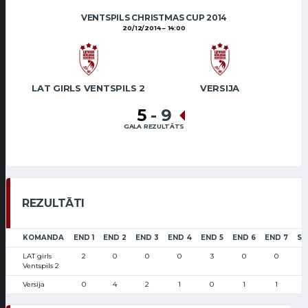
VENTSPILS CHRISTMAS CUP 2014
20/12/2014
14:00
LAT GIRLS VENTSPILS 2
VERSIJA
5
-
9
GALA REZULTĀTS
REZULTĀTI
KOMANDA
END 1
END 2
END 3
END 4
END 5
END 6
END 7
SC
LAT girls
2
0
0
0
3
0
0
Ventspils 2
Versija
0
4
2
1
0
1
1