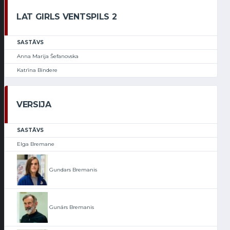
LAT GIRLS VENTSPILS 2
SASTĀVS
Anna Marija Šefanovska
Katrīna Bindere
VERSIJA
SASTĀVS
Elga Bremane
Gundars Bremanis
Gunārs Bremanis