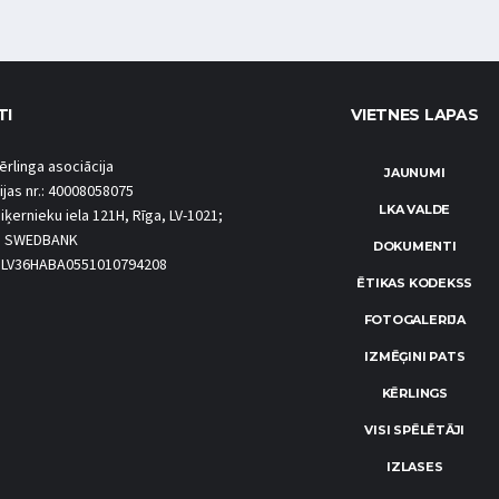
TI
VIETNES LAPAS
ērlinga asociācija
JAUNUMI
ijas nr.: 40008058075
LKA VALDE
iķernieku iela 121H, Rīga, LV-1021;
S SWEDBANK
DOKUMENTI
.: LV36HABA0551010794208
ĒTIKAS KODEKSS
FOTOGALERIJA
IZMĒĢINI PATS
KĒRLINGS
VISI SPĒLĒTĀJI
IZLASES