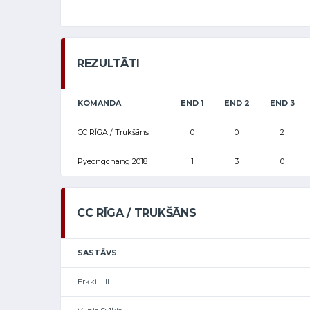
REZULTĀTI
KOMANDA
END 1
END 2
END 3
CC RĪGA / Trukšāns
0
0
2
Pyeongchang 2018
1
3
0
CC RĪGA / TRUKŠĀNS
SASTĀVS
Erkki Lill