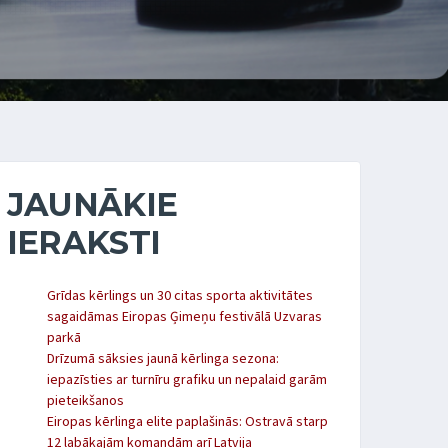
JAUNĀKIE
IERAKSTI
Grīdas kērlings un 30 citas sporta aktivitātes
sagaidāmas Eiropas Ģimeņu festivālā Uzvaras
parkā
Drīzumā sāksies jaunā kērlinga sezona:
iepazīsties ar turnīru grafiku un nepalaid garām
pieteikšanos
Eiropas kērlinga elite paplašinās: Ostravā starp
12 labākajām komandām arī Latvija