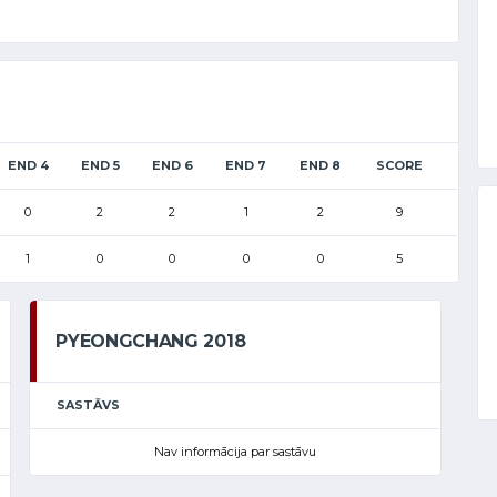
END 4
END 5
END 6
END 7
END 8
SCORE
0
2
2
1
2
9
1
0
0
0
0
5
PYEONGCHANG 2018
SASTĀVS
Nav informācija par sastāvu