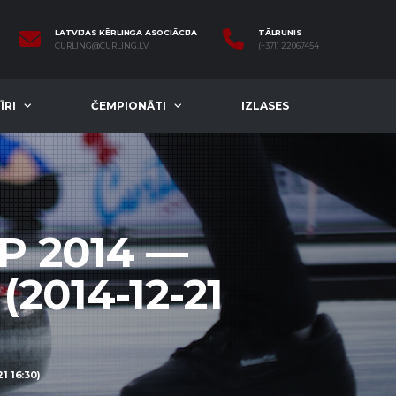
LATVIJAS KĒRLINGA ASOCIĀCIJA
TĀLRUNIS
CURLING@CURLING.LV
(+371) 22067454
ĪRI
ČEMPIONĀTI
IZLASES
P 2014 —
2014-12-21
 16:30)