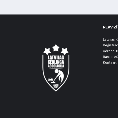
REKVIZĪ
Latvijas K
Reģistrāc
Adrese: B
Banka: A
Konta nr