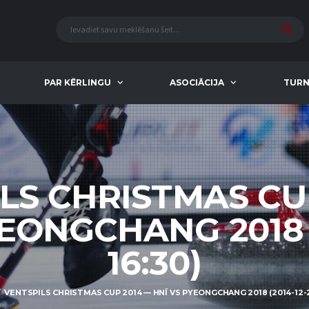
PAR KĒRLINGU
ASOCIĀCIJA
TURN
LS CHRISTMAS CU
EONGCHANG 2018 (
16:30)
VENTSPILS CHRISTMAS CUP 2014 — HNĪ VS PYEONGCHANG 2018 (2014-12-21