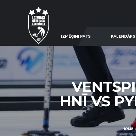
IZMĒĢINI PATS
KALENDĀRS
VENTSPI
HNĪ VS PY
HOME