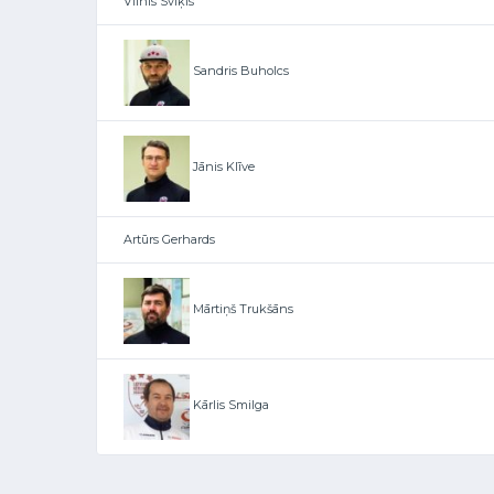
Vilnis Svīķis
Sandris Buholcs
Jānis Klīve
Artūrs Gerhards
Mārtiņš Trukšāns
Kārlis Smilga