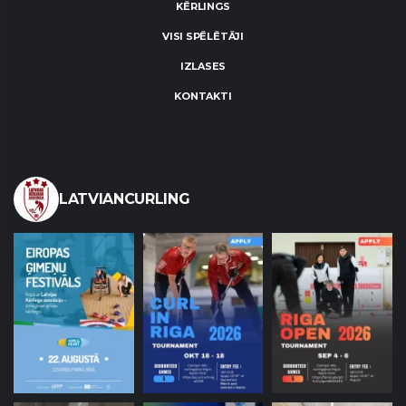
KĒRLINGS
VISI SPĒLĒTĀJI
IZLASES
KONTAKTI
LATVIANCURLING