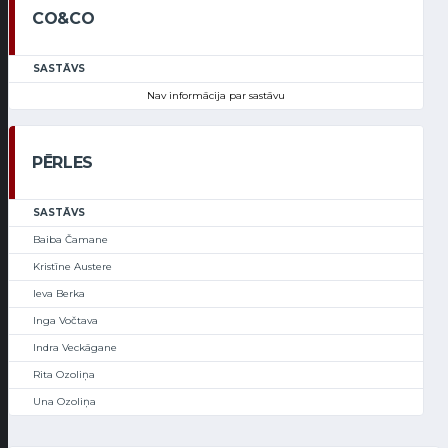
CO&CO
SASTĀVS
Nav informācija par sastāvu
PĒRLES
SASTĀVS
Baiba Čamane
Kristīne Austere
Ieva Berka
Inga Vočtava
Indra Veckāgane
Rita Ozoliņa
Una Ozoliņa