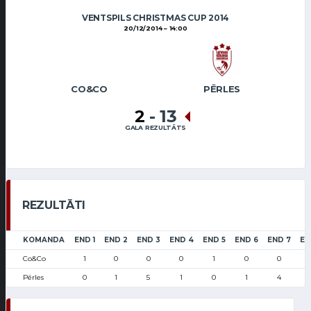
VENTSPILS CHRISTMAS CUP 2014
20/12/2014
14:00
CO&CO
PĒRLES
2
-
13
GALA REZULTĀTS
REZULTĀTI
KOMANDA
END 1
END 2
END 3
END 4
END 5
END 6
END 7
EN
Co&Co
1
0
0
0
1
0
0
Pērles
0
1
5
1
0
1
4