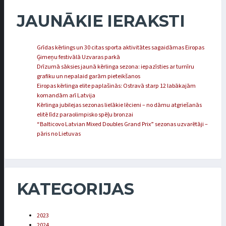
JAUNĀKIE IERAKSTI
Grīdas kērlings un 30 citas sporta aktivitātes sagaidāmas Eiropas
Ģimeņu festivālā Uzvaras parkā
Drīzumā sāksies jaunā kērlinga sezona: iepazīsties ar turnīru
grafiku un nepalaid garām pieteikšanos
Eiropas kērlinga elite paplašinās: Ostravā starp 12 labākajām
komandām arī Latvija
Kērlinga jubilejas sezonas lielākie lēcieni – no dāmu atgriešanās
elitē līdz paraolimpisko spēļu bronzai
“Balticovo Latvian Mixed Doubles Grand Prix” sezonas uzvarētāji –
pāris no Lietuvas
KATEGORIJAS
2023
2024