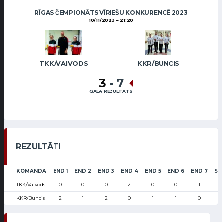
RĪGAS ČEMPIONĀTS VĪRIEŠU KONKURENCĒ 2023
10/11/2023
21:20
TKK/VAIVODS
KKR/BUNCIS
3
-
7
GALA REZULTĀTS
REZULTĀTI
KOMANDA
END 1
END 2
END 3
END 4
END 5
END 6
END 7
SC
TKK/Vaivods
0
0
0
2
0
0
1
KKR/Buncis
2
1
2
0
1
1
0