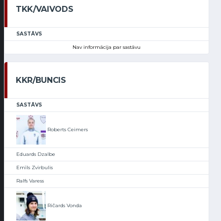
TKK/VAIVODS
SASTĀVS
Nav informācija par sastāvu
KKR/BUNCIS
SASTĀVS
Roberts Ceimers
Eduards Dzalbe
Emīls Zvirbulis
Ralfs Varess
Ričards Vonda