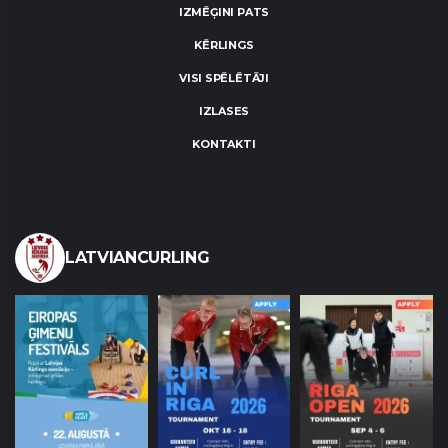
IZMĒĢINI PATS
KĒRLINGS
VISI SPĒLĒTĀJI
IZLASES
KONTAKTI
LATVIANCURLING