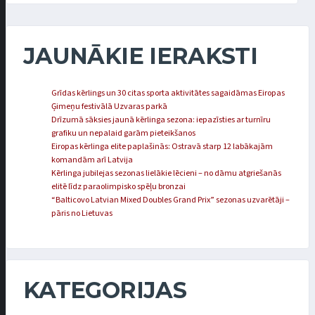
JAUNĀKIE IERAKSTI
Grīdas kērlings un 30 citas sporta aktivitātes sagaidāmas Eiropas
Ģimeņu festivālā Uzvaras parkā
Drīzumā sāksies jaunā kērlinga sezona: iepazīsties ar turnīru
grafiku un nepalaid garām pieteikšanos
Eiropas kērlinga elite paplašinās: Ostravā starp 12 labākajām
komandām arī Latvija
Kērlinga jubilejas sezonas lielākie lēcieni – no dāmu atgriešanās
elitē līdz paraolimpisko spēļu bronzai
“Balticovo Latvian Mixed Doubles Grand Prix” sezonas uzvarētāji –
pāris no Lietuvas
KATEGORIJAS