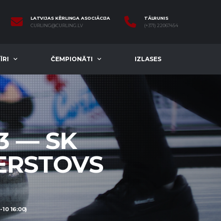
LATVIJAS KĒRLINGA ASOCIĀCIJA
TĀLRUNIS
CURLING@CURLING.LV
(+371) 22067454
ĪRI
ČEMPIONĀTI
IZLASES
3 — SK
ERSTOVS
10 16:00)