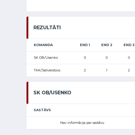
REZULTĀTI
KOMANDA
END 1
END 2
END 3
SK OB/Usenko
0
0
0
TKK/Seļiverstovs
2
1
2
SK OB/USENKO
SASTĀVS
Nav informācija par sastāvu