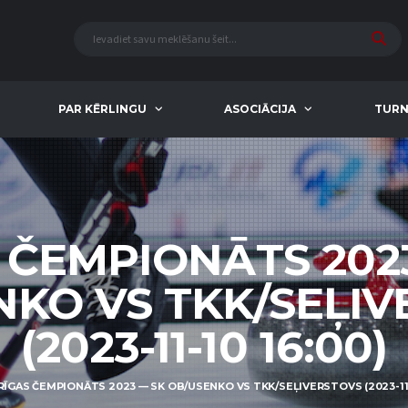
PAR KĒRLINGU
ASOCIĀCIJA
TURN
 ČEMPIONĀTS 202
NKO VS TKK/SEĻIV
(2023-11-10 16:00)
RĪGAS ČEMPIONĀTS 2023 — SK OB/USENKO VS TKK/SEĻIVERSTOVS (2023-11-