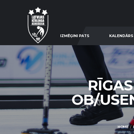
IZMĒĢINI PATS
KALENDĀRS
RĪGAS
OB/USE
HOME