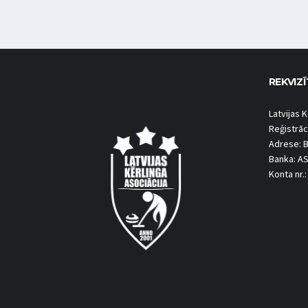
REKVIZĪ
Latvijas K
Reģistrāc
Adrese: B
Banka: A
Konta nr