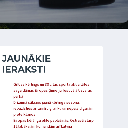
JAUNĀKIE
IERAKSTI
Grīdas kērlings un 30 citas sporta aktivitātes
sagaidāmas Eiropas Ģimeņu festivālā Uzvaras
parkā
Drīzumā sāksies jaunā kērlinga sezona:
iepazīsties ar turnīru grafiku un nepalaid garām
pieteikšanos
Eiropas kērlinga elite paplašinās: Ostravā starp
12 labākajām komandām arī Latvija