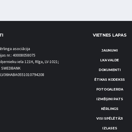
TI
VIETNES LAPAS
ērlinga asociācija
JAUNUMI
ijas nr.: 40008058075
LKA VALDE
iķernieku iela 121H, Rīga, LV-1021;
S SWEDBANK
DOKUMENTI
.: LV36HABA0551010794208
ĒTIKAS KODEKSS
FOTOGALERIJA
IZMĒĢINI PATS
KĒRLINGS
VISI SPĒLĒTĀJI
IZLASES