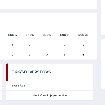
END 4
END 5
END 6
END 7
SCORE
3
0
1
0
4
0
2
0
1
8
TKK/SEĻIVERSTOVS
SASTĀVS
Nav informācija par sastāvu