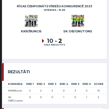
RĪGAS ČEMPIONĀTS VĪRIEŠU KONKURENCĒ 2023
11/11/2023
13:20
KKR/BUNCIS
SK OB/GNUTONS
10
-
2
GALA REZULTĀTS
REZULTĀTI
KOMANDA
END 1
END 2
END 3
END 4
END 5
END 6
SCORE
KKR/Buncis
2
2
3
0
3
0
10
SK
0
0
0
1
0
1
2
OB/Gnutons