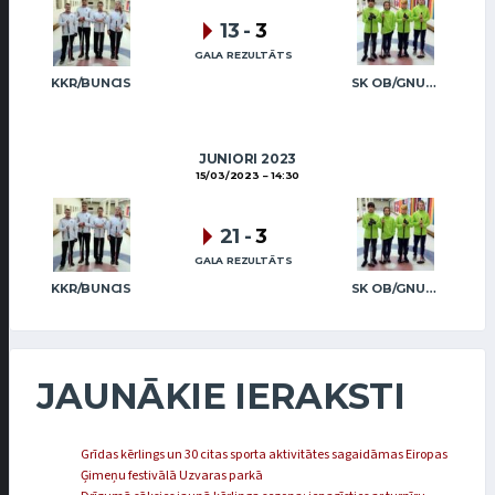
13
-
3
GALA REZULTĀTS
KKR/BUNCIS
SK OB/GNUTONS
JUNIORI 2023
15/03/2023
14:30
21
-
3
GALA REZULTĀTS
KKR/BUNCIS
SK OB/GNUTONS
JAUNĀKIE IERAKSTI
Grīdas kērlings un 30 citas sporta aktivitātes sagaidāmas Eiropas
Ģimeņu festivālā Uzvaras parkā