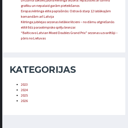
Drīzumā sāksies jaunā kērlinga sezona: iepazīsties ar turnīru
grafiku un nepalaid garām pieteikšanos
Eiropas kērlinga elite paplašinās: Ostravā starp 12 labākajām
komandām arī Latvija
Kērlinga jubilejas sezonas lielākie lēcieni – no dāmu atgriešanās
elitē līdz paraolimpisko spēļu bronzai
“Balticovo Latvian Mixed Doubles Grand Prix” sezonas uzvarētāji –
pāris no Lietuvas
KATEGORIJAS
2023
2024
2025
2026