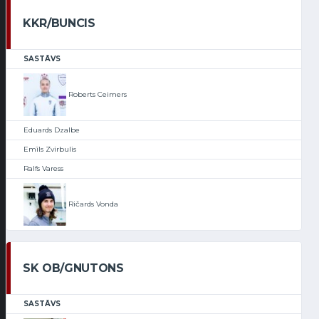
KKR/BUNCIS
SASTĀVS
Roberts Ceimers
Eduards Dzalbe
Emīls Zvirbulis
Ralfs Varess
Ričards Vonda
SK OB/GNUTONS
SASTĀVS