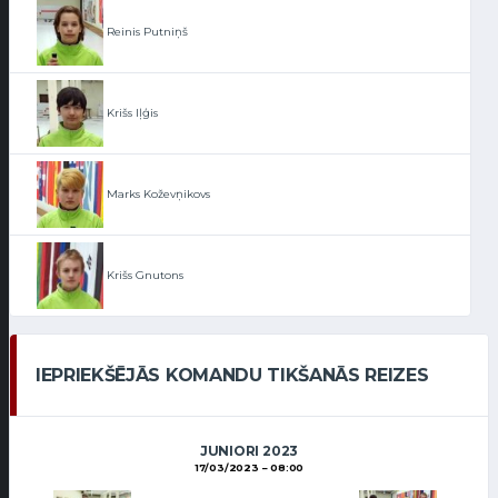
Reinis Putniņš
Krišs Iļģis
Marks Koževņikovs
Krišs Gnutons
IEPRIEKŠĒJĀS KOMANDU TIKŠANĀS REIZES
JUNIORI 2023
17/03/2023
08:00