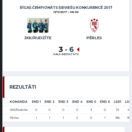
RĪGAS ČEMPIONĀTS SIEVIEŠU KONKURENCĒ 2017
11/11/2017
08:00
JKK/RUDZĪTE
PĒRLES
3
-
6
GALA REZULTĀTS
REZULTĀTI
KOMANDA
END 1
END 2
END 3
END 4
END 5
END 6
LSD1
LSD
JKK/Rudzīte
0
0
0
0
3
0
75
41
Pērles
1
1
1
2
0
1
185
185