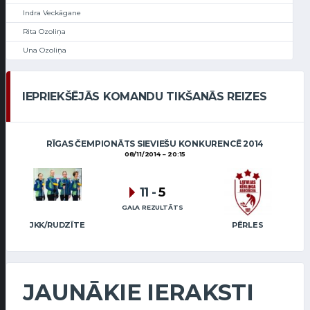
Indra Veckāgane
Rita Ozoliņa
Una Ozoliņa
IEPRIEKŠĒJĀS KOMANDU TIKŠANĀS REIZES
RĪGAS ČEMPIONĀTS SIEVIEŠU KONKURENCĒ 2014
08/11/2014
20:15
11
-
5
GALA REZULTĀTS
JKK/RUDZĪTE
PĒRLES
JAUNĀKIE IERAKSTI