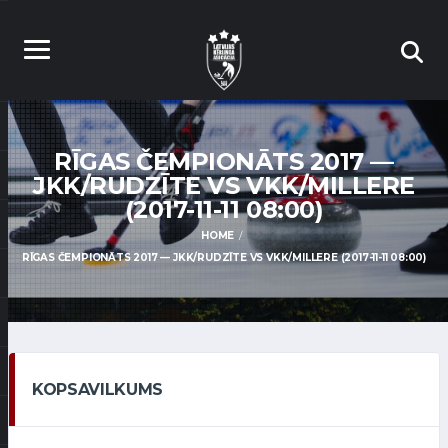
RĪGAS ČEMPIONĀTS 2017 —
JKK/RUDZĪTE VS VKK/MILLERE
(2017-11-11 08:00)
HOME
RĪGAS ČEMPIONĀTS 2017 — JKK/RUDZĪTE VS VKK/MILLERE (2017-11-11 08:00)
KOPSAVILKUMS