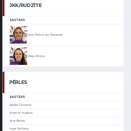
JKK/RUDZĪTE
SASTĀVS
Ieva Palma (ex Štauere)
Rasa Brūna
PĒRLES
SASTĀVS
Baiba Čamane
Kristīne Austere
Ieva Berka
Inga Vočtava