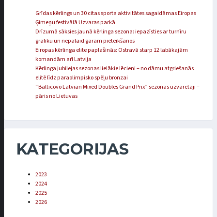
Grīdas kērlings un 30 citas sporta aktivitātes sagaidāmas Eiropas
Ģimeņu festivālā Uzvaras parkā
Drīzumā sāksies jaunā kērlinga sezona: iepazīsties ar turnīru
grafiku un nepalaid garām pieteikšanos
Eiropas kērlinga elite paplašinās: Ostravā starp 12 labākajām
komandām arī Latvija
Kērlinga jubilejas sezonas lielākie lēcieni – no dāmu atgriešanās
elitē līdz paraolimpisko spēļu bronzai
“Balticovo Latvian Mixed Doubles Grand Prix” sezonas uzvarētāji –
pāris no Lietuvas
KATEGORIJAS
2023
2024
2025
2026