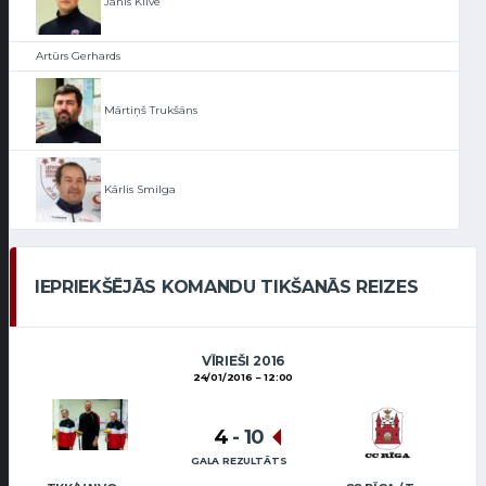
Jānis Klīve
Artūrs Gerhards
Mārtiņš Trukšāns
Kārlis Smilga
IEPRIEKŠĒJĀS KOMANDU TIKŠANĀS REIZES
VĪRIEŠI 2016
24/01/2016
12:00
4
-
10
GALA REZULTĀTS