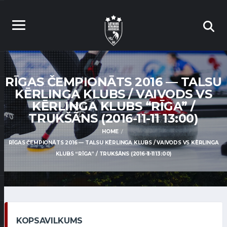
RĪGAS ČEMPIONĀTS 2016 — TALSU
KĒRLINGA KLUBS / VAIVODS VS
KĒRLINGA KLUBS “RĪGA” /
TRUKŠĀNS (2016-11-11 13:00)
HOME
RĪGAS ČEMPIONĀTS 2016 — TALSU KĒRLINGA KLUBS / VAIVODS VS KĒRLINGA
KLUBS “RĪGA” / TRUKŠĀNS (2016-11-11 13:00)
KOPSAVILKUMS