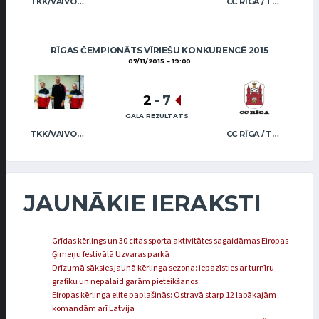
TKK/VAIVODS
CC RĪGA / TRUKŠĀNS
RĪGAS ČEMPIONĀTS VĪRIEŠU KONKURENCĒ 2015
07/11/2015
19:00
2
-
7
GALA REZULTĀTS
TKK/VAIVODS
CC RĪGA / TRUKŠĀNS
JAUNĀKIE IERAKSTI
Grīdas kērlings un 30 citas sporta aktivitātes sagaidāmas Eiropas
Ģimeņu festivālā Uzvaras parkā
Drīzumā sāksies jaunā kērlinga sezona: iepazīsties ar turnīru
grafiku un nepalaid garām pieteikšanos
Eiropas kērlinga elite paplašinās: Ostravā starp 12 labākajām
komandām arī Latvija