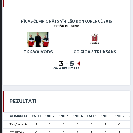
RĪGAS ČEMPIONĀTS VĪRIEŠU KONKURENCĒ 2016
11/11/2016
13:00
TKK/VAIVODS
CC RĪGA / TRUKŠĀNS
3
-
5
GALA REZULTĀTS
REZULTĀTI
KOMANDA
END 1
END 2
END 3
END 4
END 5
END 6
END 7
SC
TKK/Vaivods
1
0
1
0
0
1
0
CC RĪGA /
0
1
0
2
1
0
1