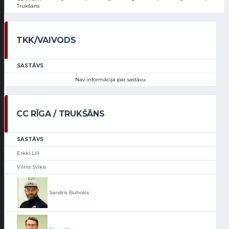
Trukšāns
TKK/VAIVODS
SASTĀVS
Nav informācija par sastāvu
CC RĪGA / TRUKŠĀNS
SASTĀVS
Erkki Lill
Vilnis Svīķis
Sandris Buholcs