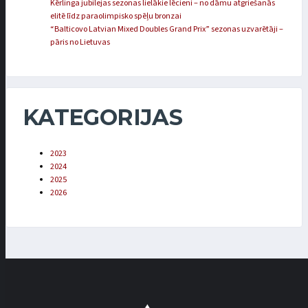
Kērlinga jubilejas sezonas lielākie lēcieni – no dāmu atgriešanās
elitē līdz paraolimpisko spēļu bronzai
“Balticovo Latvian Mixed Doubles Grand Prix” sezonas uzvarētāji –
pāris no Lietuvas
KATEGORIJAS
2023
2024
2025
2026