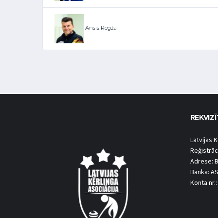
Ansis Regža
REKVIZĪ
Latvijas K
Reģistrāc
Adrese: B
Banka: A
Konta nr