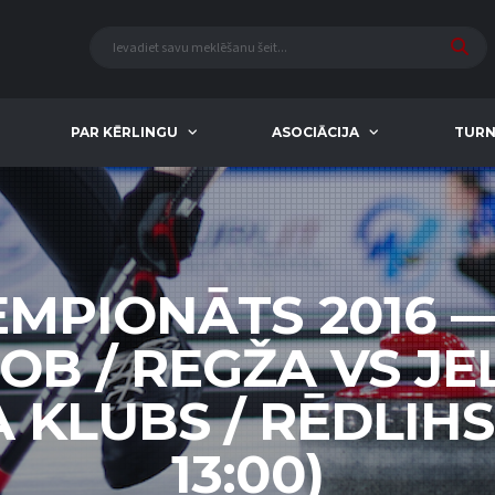
PAR KĒRLINGU
ASOCIĀCIJA
TURN
EMPIONĀTS 2016 
OB / REGŽA VS J
KLUBS / RĒDLIHS (
13:00)