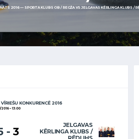
ĀTS 2016 — SPORTA KLUBS OB / REGŽA VS JELGAVAS KĒRLINGA KLUBS / RĒDL
 VĪRIEŠU KONKURENCĒ 2016
11/2016
13:00
JELGAVAS
5
-
3
KĒRLINGA KLUBS /
RĒDLIHS