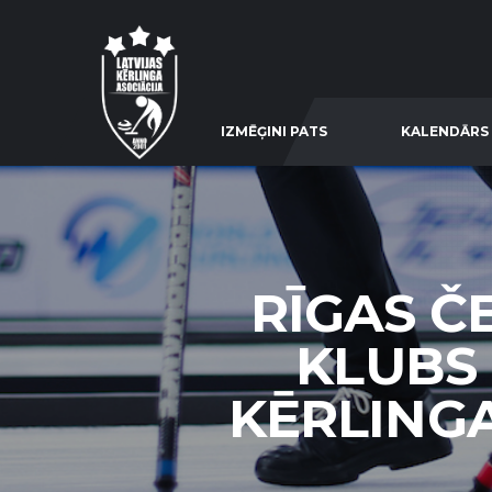
IZMĒĢINI PATS
KALENDĀRS
RĪGAS Č
KLUBS 
KĒRLINGA 