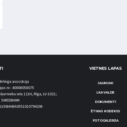
TI
VIETNES LAPAS
ērlinga asociācija
JAUNUMI
ijas nr.: 40008058075
LKA VALDE
iķernieku iela 121H, Rīga, LV-1021;
S SWEDBANK
DOKUMENTI
.: LV36HABA0551010794208
ĒTIKAS KODEKSS
FOTOGALERIJA