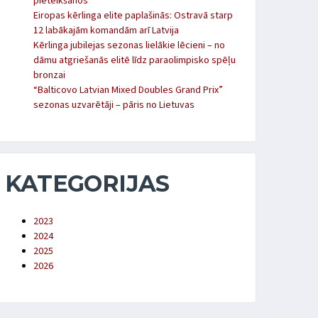
pieteikšanos
Eiropas kērlinga elite paplašinās: Ostravā starp
12 labākajām komandām arī Latvija
Kērlinga jubilejas sezonas lielākie lēcieni – no
dāmu atgriešanās elitē līdz paraolimpisko spēļu
bronzai
“Balticovo Latvian Mixed Doubles Grand Prix”
sezonas uzvarētāji – pāris no Lietuvas
KATEGORIJAS
2023
2024
2025
2026