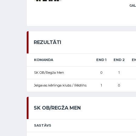
GAL
REZULTĀTI
KOMANDA
END 1
END 2
EN
SK OB/Regža Men
0
1
Jelgavas kērlinga klubs / Rēdlihs
1
0
SK OB/REGŽA MEN
SASTĀVS