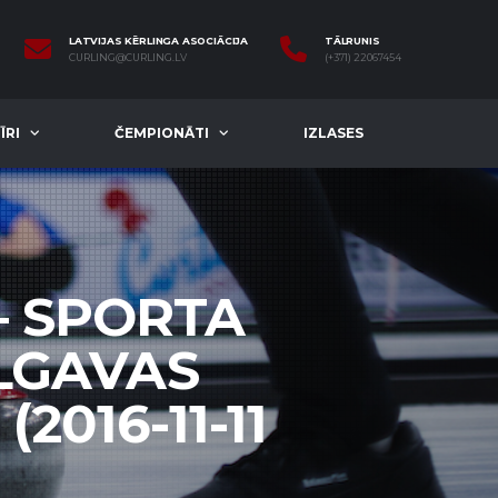
LATVIJAS KĒRLINGA ASOCIĀCIJA
TĀLRUNIS
CURLING@CURLING.LV
(+371) 22067454
ĪRI
ČEMPIONĀTI
IZLASES
— SPORTA
ELGAVAS
2016-11-11