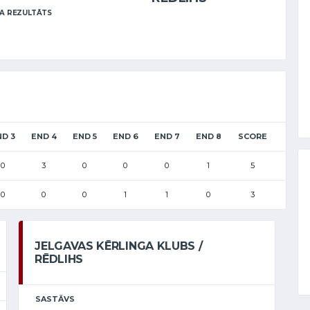
A REZULTĀTS
D 3
END 4
END 5
END 6
END 7
END 8
SCORE
0
3
0
0
0
1
5
0
0
0
1
1
0
3
JELGAVAS KĒRLINGA KLUBS /
RĒDLIHS
SASTĀVS