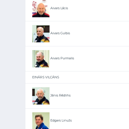
Aivars Lācis
Aivars Gulbis
Aivars Purmalis
EINĀRS VILCĀNS
Jānis Rēdlihs
Edgars Linužs