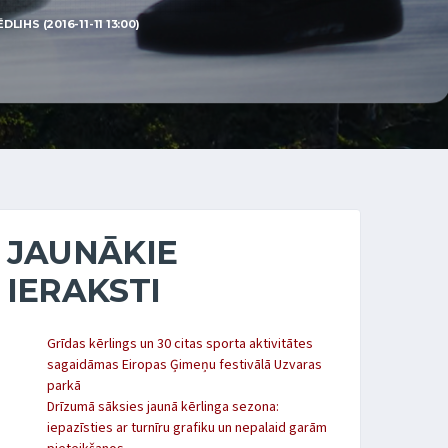
IHS (2016-11-11 13:00)
JAUNĀKIE
IERAKSTI
Grīdas kērlings un 30 citas sporta aktivitātes
sagaidāmas Eiropas Ģimeņu festivālā Uzvaras
parkā
Drīzumā sāksies jaunā kērlinga sezona:
iepazīsties ar turnīru grafiku un nepalaid garām