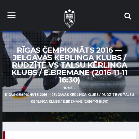
RĪGAS ČEMPIONĀTS 2016 —
JELGAVAS KĒRLINGA KLUBS /
RUDZĪTE VS TALSU KĒRLINGA
KLUBS / E.BREMANE (2016-11-11
16:30)
HOME
RĪGAS ČEMPIONĀTS 2016 — JELGAVAS KĒRLINGA KLUBS / RUDZĪTE VS TALSU
KĒRLINGA KLUBS / E.BREMANE (2016-11-11 16:30)