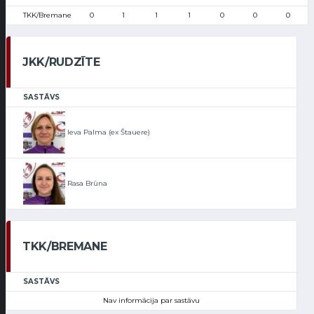
TKK/Bremane
0
1
1
1
0
0
0
JKK/RUDZĪTE
SASTĀVS
Ieva Palma (ex Štauere)
Rasa Brūna
TKK/BREMANE
SASTĀVS
Nav informācija par sastāvu