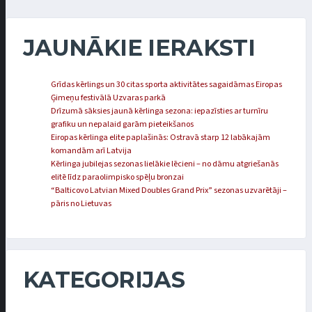
JAUNĀKIE IERAKSTI
Grīdas kērlings un 30 citas sporta aktivitātes sagaidāmas Eiropas
Ģimeņu festivālā Uzvaras parkā
Drīzumā sāksies jaunā kērlinga sezona: iepazīsties ar turnīru
grafiku un nepalaid garām pieteikšanos
Eiropas kērlinga elite paplašinās: Ostravā starp 12 labākajām
komandām arī Latvija
Kērlinga jubilejas sezonas lielākie lēcieni – no dāmu atgriešanās
elitē līdz paraolimpisko spēļu bronzai
“Balticovo Latvian Mixed Doubles Grand Prix” sezonas uzvarētāji –
pāris no Lietuvas
KATEGORIJAS