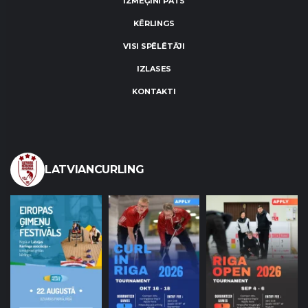
IZMĒĢINI PATS
KĒRLINGS
VISI SPĒLĒTĀJI
IZLASES
KONTAKTI
LATVIANCURLING