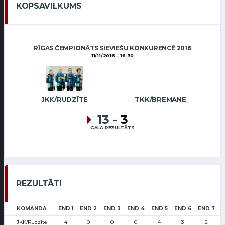
KOPSAVILKUMS
RĪGAS ČEMPIONĀTS SIEVIEŠU KONKURENCĒ 2016
11/11/2016
16:30
JKK/RUDZĪTE
TKK/BREMANE
13
-
3
GALA REZULTĀTS
REZULTĀTI
KOMANDA
END 1
END 2
END 3
END 4
END 5
END 6
END 7
JKK/Rudzīte
4
0
0
0
4
3
2