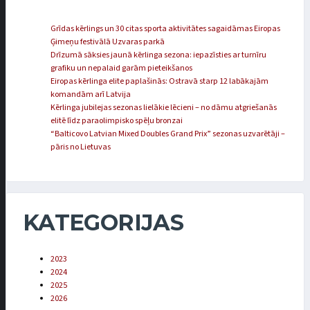
Grīdas kērlings un 30 citas sporta aktivitātes sagaidāmas Eiropas
Ģimeņu festivālā Uzvaras parkā
Drīzumā sāksies jaunā kērlinga sezona: iepazīsties ar turnīru
grafiku un nepalaid garām pieteikšanos
Eiropas kērlinga elite paplašinās: Ostravā starp 12 labākajām
komandām arī Latvija
Kērlinga jubilejas sezonas lielākie lēcieni – no dāmu atgriešanās
elitē līdz paraolimpisko spēļu bronzai
“Balticovo Latvian Mixed Doubles Grand Prix” sezonas uzvarētāji –
pāris no Lietuvas
KATEGORIJAS
2023
2024
2025
2026