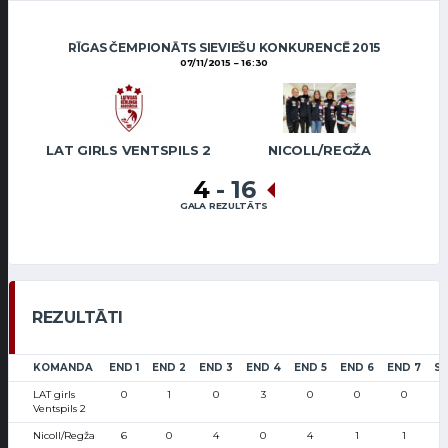
RĪGAS ČEMPIONĀTS SIEVIEŠU KONKURENCĒ 2015
07/11/2015
16:30
LAT GIRLS VENTSPILS 2
NICOLL/REGŽA
4
-
16
GALA REZULTĀTS
REZULTĀTI
KOMANDA
END 1
END 2
END 3
END 4
END 5
END 6
END 7
S
LAT girls
0
1
0
3
0
0
0
Ventspils 2
Nicoll/Regža
6
0
4
0
4
1
1