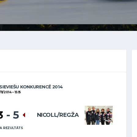
SIEVIEŠU KONKURENCĒ 2014
/11/2014
15:15
3
-
5
NICOLL/REGŽA
A REZULTĀTS