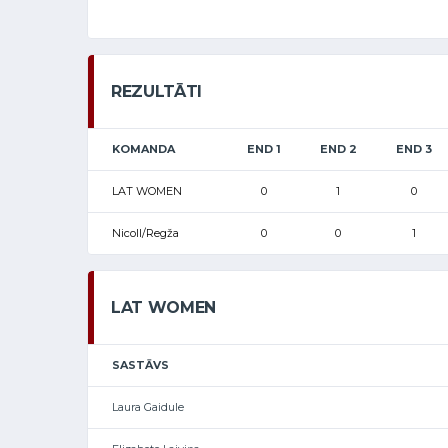
REZULTĀTI
KOMANDA
END 1
END 2
END 3
LAT WOMEN
0
1
0
Nicoll/Regža
0
0
1
LAT WOMEN
SASTĀVS
Laura Gaidule