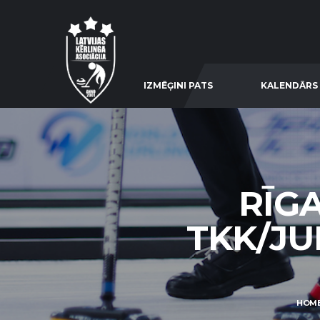
IZMĒĢINI PATS
KALENDĀRS
RĪG
TKK/JU
HOM