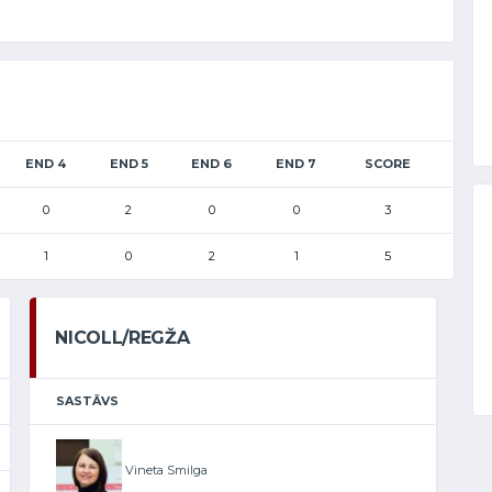
END 4
END 5
END 6
END 7
SCORE
0
2
0
0
3
1
0
2
1
5
NICOLL/REGŽA
SASTĀVS
Vineta Smilga