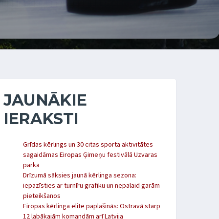
JAUNĀKIE
IERAKSTI
Grīdas kērlings un 30 citas sporta aktivitātes
sagaidāmas Eiropas Ģimeņu festivālā Uzvaras
parkā
Drīzumā sāksies jaunā kērlinga sezona:
iepazīsties ar turnīru grafiku un nepalaid garām
pieteikšanos
Eiropas kērlinga elite paplašinās: Ostravā starp
12 labākajām komandām arī Latvija