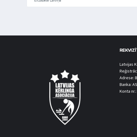
Elizabete Laiviņa
REKVIZĪ
Latvijas K
Reģistrāc
Adrese: B
Banka: A
Konta nr