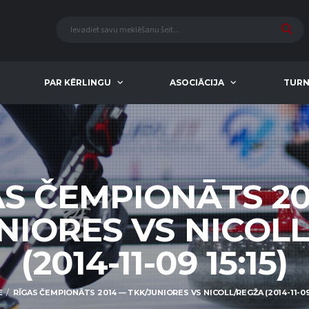
PAR KĒRLINGU
ASOCIĀCIJA
TURN
AS ČEMPIONĀTS 20
NIORES VS NICOL
(2014-11-09 15:15)
E
RĪGAS ČEMPIONĀTS 2014 — TKK/JUNIORES VS NICOLL/REGŽA (2014-11-09 