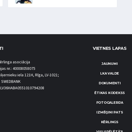
TI
VIETNES LAPAS
ērlinga asociācija
JAUNUMI
ijas nr.: 40008058075
LKA VALDE
iķernieku iela 121H, Rīga, LV-1021;
S SWEDBANK
DOKUMENTI
.: LV36HABA0551010794208
ĒTIKAS KODEKSS
FOTOGALERIJA
IZMĒĢINI PATS
KĒRLINGS
VISI SPĒLĒTĀJI