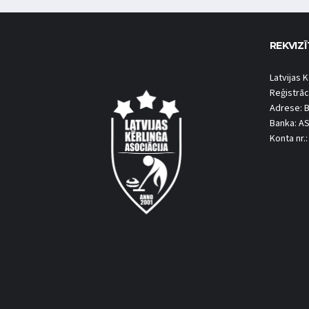
REKVIZĪ
Latvijas K
Reģistrāc
Adrese: B
Banka: A
Konta nr