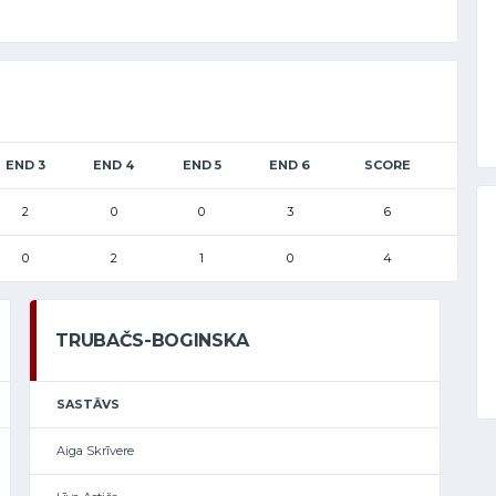
END 3
END 4
END 5
END 6
SCORE
2
0
0
3
6
0
2
1
0
4
TRUBAČS-BOGINSKA
SASTĀVS
Aiga Skrīvere