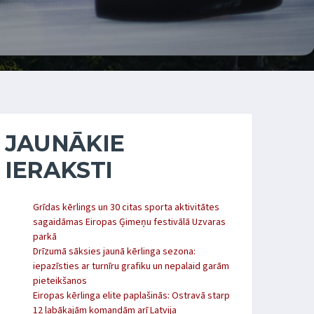
JAUNĀKIE
IERAKSTI
Grīdas kērlings un 30 citas sporta aktivitātes
sagaidāmas Eiropas Ģimeņu festivālā Uzvaras
parkā
Drīzumā sāksies jaunā kērlinga sezona:
iepazīsties ar turnīru grafiku un nepalaid garām
pieteikšanos
Eiropas kērlinga elite paplašinās: Ostravā starp
12 labākajām komandām arī Latvija