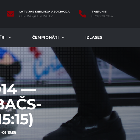
LATVIJAS KĒRLINGA ASOCIĀCIJA
TĀLRUNIS
CURLING@CURLING.LV
(+371) 22067454
ĪRI
ČEMPIONĀTI
IZLASES
14 —
BAČS-
5:15)
8 15:15)