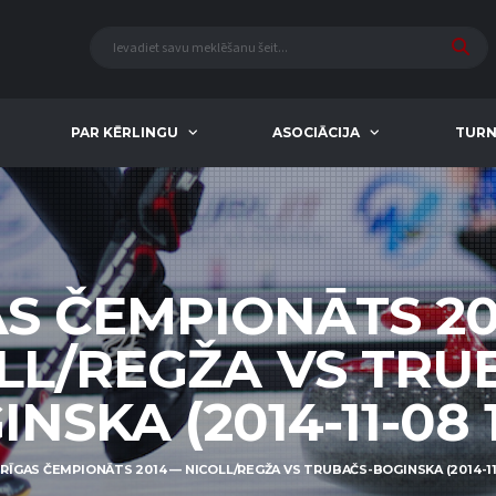
PAR KĒRLINGU
ASOCIĀCIJA
TURN
AS ČEMPIONĀTS 20
LL/REGŽA VS TRU
NSKA (2014-11-08 1
RĪGAS ČEMPIONĀTS 2014 — NICOLL/REGŽA VS TRUBAČS-BOGINSKA (2014-11-0