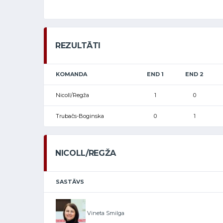
REZULTĀTI
KOMANDA
END 1
END 2
Nicoll/Regža
1
0
Trubačs-Boginska
0
1
NICOLL/REGŽA
SASTĀVS
Vineta Smilga