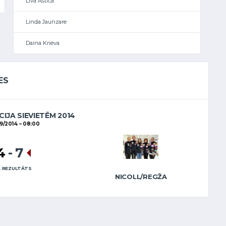
Līva Astiča
Linda Jaunzare
Daina Krieva
ES
CIJA SIEVIETĒM 2014
9/2014
08:00
4
-
7
 REZULTĀTS
NICOLL/REGŽA