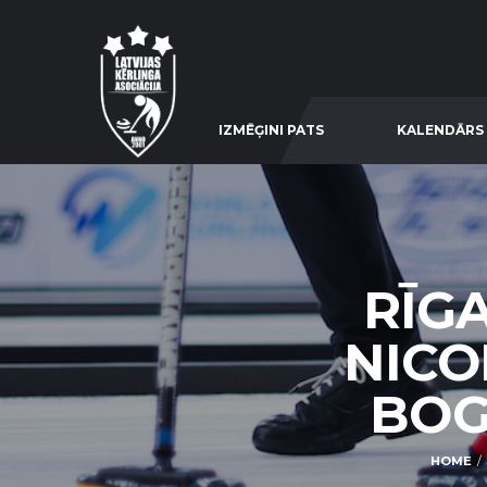
IZMĒĢINI PATS
KALENDĀRS
RĪG
NICO
BOGI
HOME