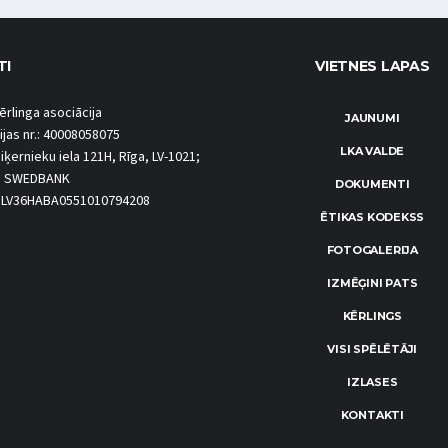
TI
VIETNES LAPAS
ērlinga asociācija
JAUNUMI
ijas nr.: 40008058075
LKA VALDE
iķernieku iela 121H, Rīga, LV-1021;
S SWEDBANK
DOKUMENTI
.: LV36HABA0551010794208
ĒTIKAS KODEKSS
FOTOGALERIJA
IZMĒĢINI PATS
KĒRLINGS
VISI SPĒLĒTĀJI
IZLASES
KONTAKTI