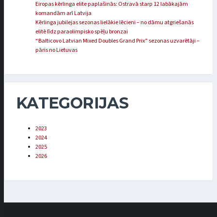
Eiropas kērlinga elite paplašinās: Ostravā starp 12 labākajām
komandām arī Latvija
Kērlinga jubilejas sezonas lielākie lēcieni – no dāmu atgriešanās
elitē līdz paraolimpisko spēļu bronzai
“Balticovo Latvian Mixed Doubles Grand Prix” sezonas uzvarētāji –
pāris no Lietuvas
KATEGORIJAS
2023
2024
2025
2026