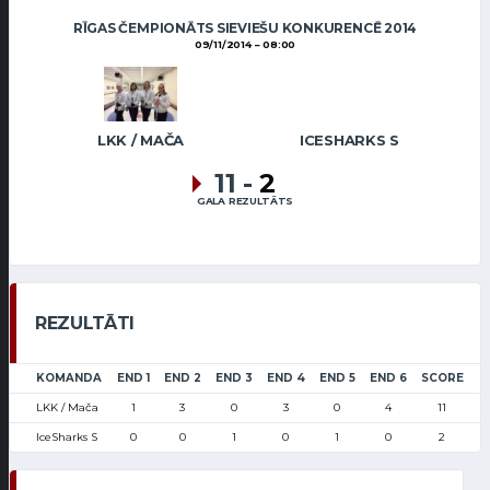
RĪGAS ČEMPIONĀTS SIEVIEŠU KONKURENCĒ 2014
09/11/2014
08:00
LKK / MAČA
ICESHARKS S
11
-
2
GALA REZULTĀTS
REZULTĀTI
KOMANDA
END 1
END 2
END 3
END 4
END 5
END 6
SCORE
LKK / Mača
1
3
0
3
0
4
11
IceSharks S
0
0
1
0
1
0
2