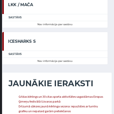
LKK / MAČA
SASTĀVS
Nav informācija par sastāvu
ICESHARKS S
SASTĀVS
Nav informācija par sastāvu
JAUNĀKIE IERAKSTI
Grīdas kērlings un 30 citas sporta aktivitātes sagaidāmas Eiropas
Ģimeņu festivālā Uzvaras parkā
Drīzumā sāksies jaunā kērlinga sezona: iepazīsties ar turnīru
grafiku un nepalaid garām pieteikšanos