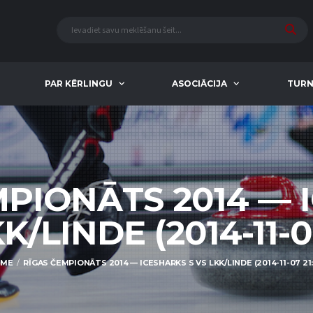
PAR KĒRLINGU
ASOCIĀCIJA
TURN
MPIONĀTS 2014 — 
K/LINDE (2014-11-0
ME
RĪGAS ČEMPIONĀTS 2014 — ICESHARKS S VS LKK/LINDE (2014-11-07 21: