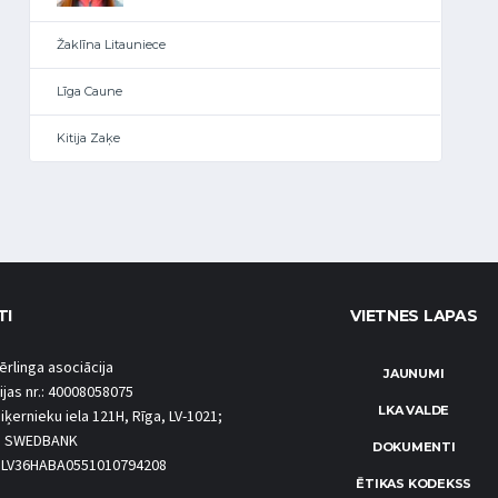
Žaklīna Litauniece
Līga Caune
Kitija Zaķe
TI
VIETNES LAPAS
ērlinga asociācija
JAUNUMI
ijas nr.: 40008058075
LKA VALDE
iķernieku iela 121H, Rīga, LV-1021;
S SWEDBANK
DOKUMENTI
.: LV36HABA0551010794208
ĒTIKAS KODEKSS