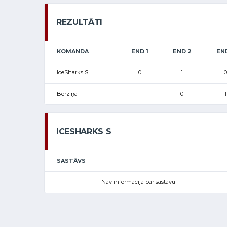
REZULTĀTI
KOMANDA
END 1
END 2
EN
IceSharks S
0
1
0
Bērziņa
1
0
1
ICESHARKS S
SASTĀVS
Nav informācija par sastāvu