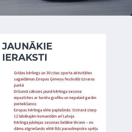
JAUNĀKIE
IERAKSTI
Grīdas kērlings un 30 citas sporta aktivitātes
sagaidāmas Eiropas Ģimeņu festivālā Uzvaras
parkā
Drīzumā sāksies jaunā kērlinga sezona:
iepazīsties ar turnīru grafiku un nepalaid garām
pieteikšanos
Eiropas kērlinga elite paplašinās: Ostravā starp
12 labākajām komandām arī Latvija
Kērlinga jubilejas sezonas lielākie lēcieni – no
dāmu atgriešanās elitē līdz paraolimpisko spēļu