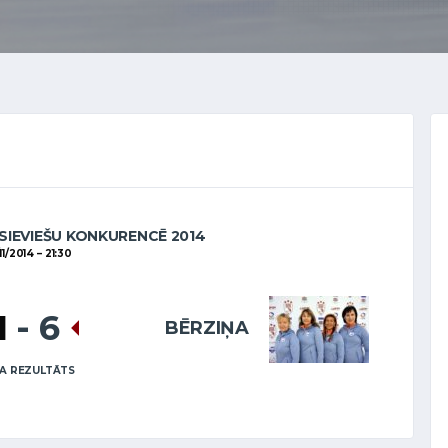
SIEVIEŠU KONKURENCĒ 2014
11/2014
21:30
1
-
6
BĒRZIŅA
A REZULTĀTS