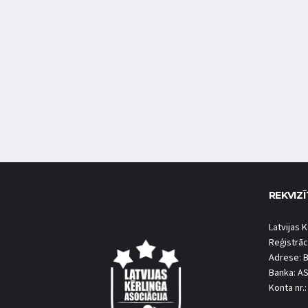
REKVIZĪ
Latvijas K
Reģistrāc
Adrese: B
Banka: A
Konta nr