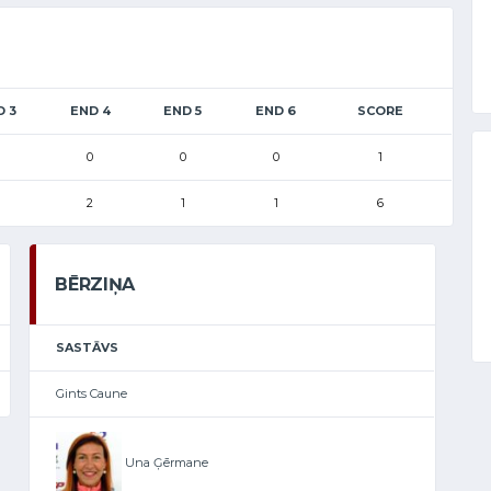
D 3
END 4
END 5
END 6
SCORE
0
0
0
1
2
1
1
6
BĒRZIŅA
SASTĀVS
Gints Caune
Una Ģērmane