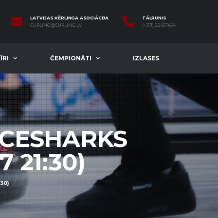
LATVIJAS KĒRLINGA ASOCIĀCIJA
TĀLRUNIS
CURLING@CURLING.LV
(+371) 22067454
ĪRI
ČEMPIONĀTI
IZLASES
ICESHARKS
7 21:30)
30)