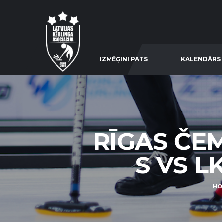
IZMĒĢINI PATS
KALENDĀRS
RĪGAS ČE
S VS LK
HO