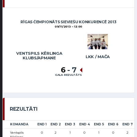
RĪGAS ČEMPIONĀTS SIEVIEŠU KONKURENCĒ 2013
09/11/2013
12:00
VENTSPILS KĒRLINGA
LKK / MAČA
KLUBS/APMANE
6
-
7
GALA REZULTĀTS
REZULTĀTI
KOMANDA
END 1
END 2
END 3
END 4
END 5
END 6
END 7
Ventspils
0
2
1
0
1
0
2
Kērlinga