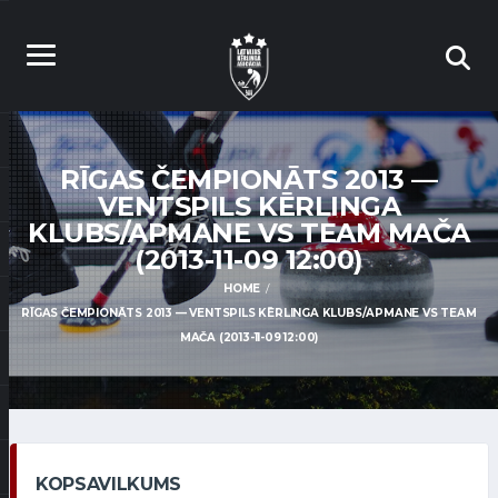
RĪGAS ČEMPIONĀTS 2013 —
VENTSPILS KĒRLINGA
KLUBS/APMANE VS TEAM MAČA
(2013-11-09 12:00)
HOME
RĪGAS ČEMPIONĀTS 2013 — VENTSPILS KĒRLINGA KLUBS/APMANE VS TEAM
MAČA (2013-11-09 12:00)
KOPSAVILKUMS