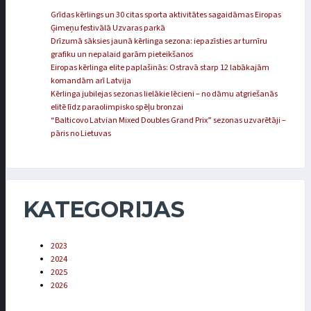
Grīdas kērlings un 30 citas sporta aktivitātes sagaidāmas Eiropas
Ģimeņu festivālā Uzvaras parkā
Drīzumā sāksies jaunā kērlinga sezona: iepazīsties ar turnīru
grafiku un nepalaid garām pieteikšanos
Eiropas kērlinga elite paplašinās: Ostravā starp 12 labākajām
komandām arī Latvija
Kērlinga jubilejas sezonas lielākie lēcieni – no dāmu atgriešanās
elitē līdz paraolimpisko spēļu bronzai
“Balticovo Latvian Mixed Doubles Grand Prix” sezonas uzvarētāji –
pāris no Lietuvas
KATEGORIJAS
2023
2024
2025
2026