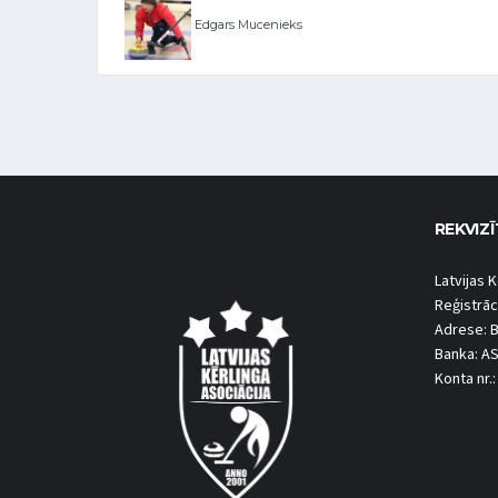
Edgars Mucenieks
REKVIZĪ
Latvijas K
Reģistrāc
Adrese: B
Banka: A
Konta nr