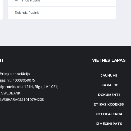
Armands Rusiņš
Rolands Rusiņš
TI
VIETNES LAPAS
ērlinga asociācija
JAUNUMI
ijas nr.: 40008058075
LKA VALDE
iķernieku iela 121H, Rīga, LV-1021;
S SWEDBANK
DOKUMENTI
.: LV36HABA0551010794208
ĒTIKAS KODEKSS
FOTOGALERIJA
IZMĒĢINI PATS