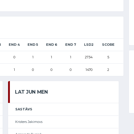
3
END 4
END 5
END 6
END 7
LSD2
SCORE
0
1
1
1
2734
5
1
0
0
0
1470
2
LAT JUN MEN
SASTĀVS
Kristers Jakimovs