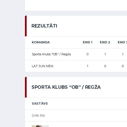
REZULTĀTI
KOMANDA
END 1
END 2
END 
Sporta Klubs “OB” / Regža
0
1
1
LAT JUN MEN
1
0
0
SPORTA KLUBS “OB” / REGŽA
SASTĀVS
Ģirts Sils