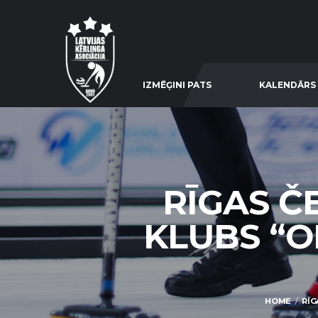
IZMĒĢINI PATS
KALENDĀRS
RĪGAS Č
KLUBS “O
HOME
RĪG