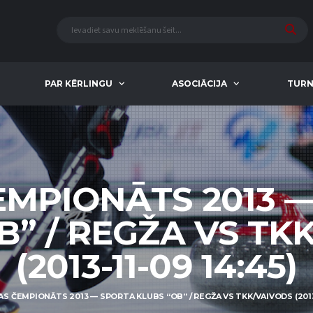
PAR KĒRLINGU
ASOCIĀCIJA
TURN
EMPIONĀTS 2013 
B” / REGŽA VS TK
(2013-11-09 14:45)
AS ČEMPIONĀTS 2013 — SPORTA KLUBS “OB” / REGŽA VS TKK/VAIVODS (2013-