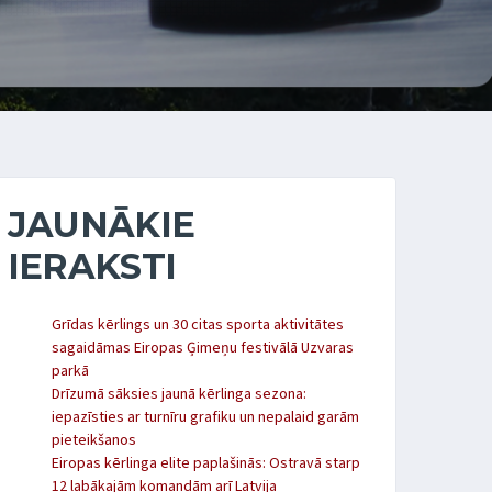
JAUNĀKIE
IERAKSTI
Grīdas kērlings un 30 citas sporta aktivitātes
sagaidāmas Eiropas Ģimeņu festivālā Uzvaras
parkā
Drīzumā sāksies jaunā kērlinga sezona:
iepazīsties ar turnīru grafiku un nepalaid garām
pieteikšanos
Eiropas kērlinga elite paplašinās: Ostravā starp
12 labākajām komandām arī Latvija