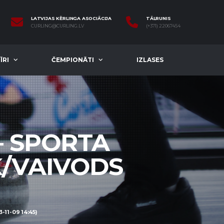
LATVIJAS KĒRLINGA ASOCIĀCIJA
TĀLRUNIS
CURLING@CURLING.LV
(+371) 22067454
ĪRI
ČEMPIONĀTI
IZLASES
— SPORTA
K/VAIVODS
11-09 14:45)