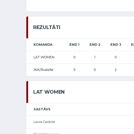
REZULTĀTI
KOMANDA
END 1
END 2
END 3
E
LAT WOMEN
0
1
0
JKK/Rudzīte
5
0
2
LAT WOMEN
SASTĀVS
Laura Gaidule