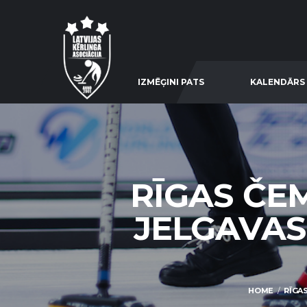
IZMĒĢINI PATS
KALENDĀRS
RĪGAS ČEM
JELGAVAS
HOME
RĪGAS