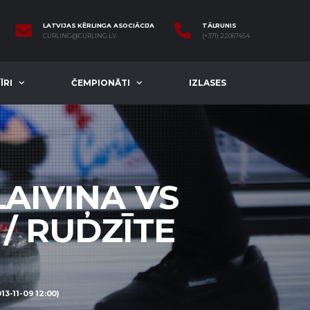
LATVIJAS KĒRLINGA ASOCIĀCIJA
TĀLRUNIS
CURLING@CURLING.LV
(+371) 22067454
ĪRI
ČEMPIONĀTI
IZLASES
LAIVIŅA VS
/ RUDZĪTE
3-11-09 12:00)