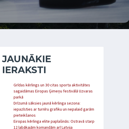
JAUNĀKIE
IERAKSTI
Grīdas kērlings un 30 citas sporta aktivitātes
sagaidāmas Eiropas Ģimeņu festivālā Uzvaras
parkā
Drīzumā sāksies jaunā kērlinga sezona:
iepazīsties ar turnīru grafiku un nepalaid garām
pieteikšanos
Eiropas kērlinga elite paplašinās: Ostravā starp
12 labākajām komandām arī Latvija