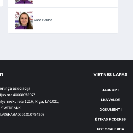
Rasa Brūna
TI
VIETNES LAPAS
ērlinga asociācija
JAUNUMI
ijas nr.: 40008058075
LKA VALDE
iķernieku iela 121H, Rīga, LV-1021;
S SWEDBANK
DOKUMENTI
.: LV36HABA0551010794208
ĒTIKAS KODEKSS
FOTOGALERIJA