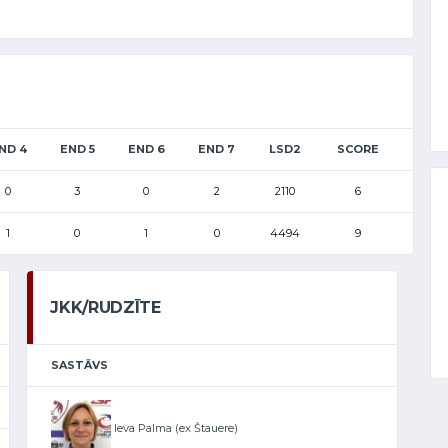
ND 4
END 5
END 6
END 7
LSD2
SCORE
0
3
0
2
2110
6
1
0
1
0
4494
9
JKK/RUDZĪTE
SASTĀVS
Ieva Palma (ex Štauere)