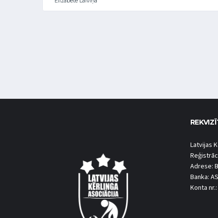
Elizabete Laiviņa
REKVIZĪ
Latvijas K
Reģistrāc
Adrese: B
Banka: A
Konta nr