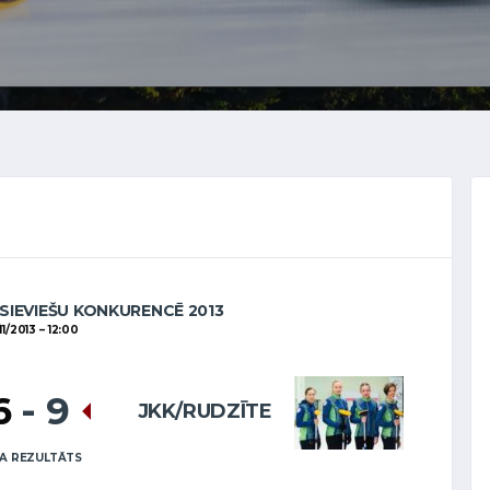
SIEVIEŠU KONKURENCĒ 2013
11/2013
12:00
6
-
9
JKK/RUDZĪTE
A REZULTĀTS