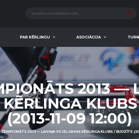
PAR KĒRLINGU
ASOCIĀCIJA
TURN
PIONĀTS 2013 — 
 KĒRLINGA KLUBS 
(2013-11-09 12:00)
 ČEMPIONĀTS 2013 — LAIVIŅA VS JELGAVAS KĒRLINGA KLUBS / RUDZĪTE (201