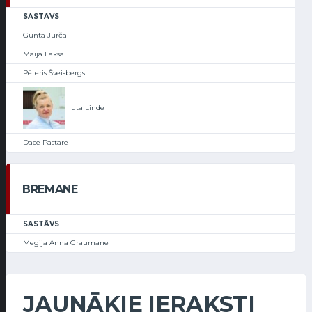
SASTĀVS
Gunta Jurča
Maija Ļaksa
Pēteris Šveisbergs
Iluta Linde
Dace Pastare
BREMANE
SASTĀVS
Megija Anna Graumane
JAUNĀKIE IERAKSTI