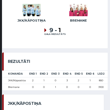
JKK/KĀPOSTIŅA
BREMANE
9
-
1
GALA REZULTĀTS
REZULTĀTI
KOMANDA
END 1
END 2
END 3
END 4
END 5
END 6
LSD2
S
JKK/Kāpostiņa
2
1
0
3
2
1
850
Bremane
0
0
1
0
0
0
3100
JKK/KĀPOSTIŅA