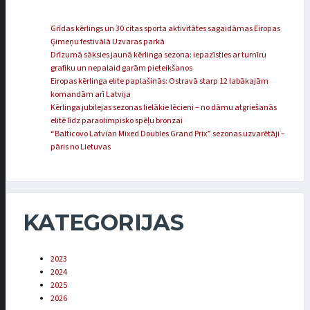
Grīdas kērlings un 30 citas sporta aktivitātes sagaidāmas Eiropas
Ģimeņu festivālā Uzvaras parkā
Drīzumā sāksies jaunā kērlinga sezona: iepazīsties ar turnīru
grafiku un nepalaid garām pieteikšanos
Eiropas kērlinga elite paplašinās: Ostravā starp 12 labākajām
komandām arī Latvija
Kērlinga jubilejas sezonas lielākie lēcieni – no dāmu atgriešanās
elitē līdz paraolimpisko spēļu bronzai
“Balticovo Latvian Mixed Doubles Grand Prix” sezonas uzvarētāji –
pāris no Lietuvas
KATEGORIJAS
2023
2024
2025
2026