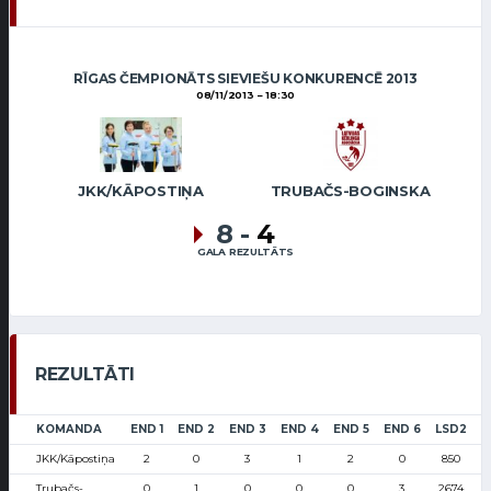
RĪGAS ČEMPIONĀTS SIEVIEŠU KONKURENCĒ 2013
08/11/2013
18:30
JKK/KĀPOSTIŅA
TRUBAČS-BOGINSKA
8
-
4
GALA REZULTĀTS
REZULTĀTI
KOMANDA
END 1
END 2
END 3
END 4
END 5
END 6
LSD2
S
JKK/Kāpostiņa
2
0
3
1
2
0
850
Trubačs-
0
1
0
0
0
3
2674