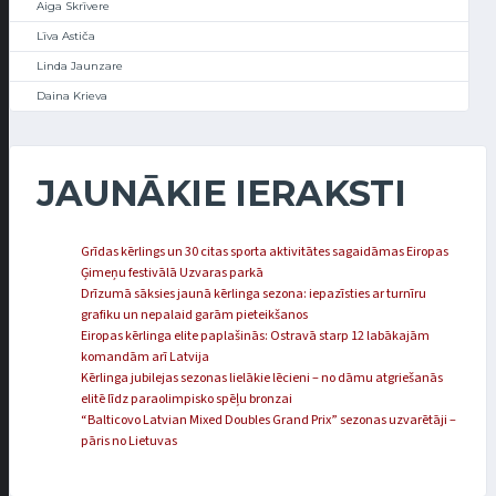
Aiga Skrīvere
Līva Astiča
Linda Jaunzare
Daina Krieva
JAUNĀKIE IERAKSTI
Grīdas kērlings un 30 citas sporta aktivitātes sagaidāmas Eiropas
Ģimeņu festivālā Uzvaras parkā
Drīzumā sāksies jaunā kērlinga sezona: iepazīsties ar turnīru
grafiku un nepalaid garām pieteikšanos
Eiropas kērlinga elite paplašinās: Ostravā starp 12 labākajām
komandām arī Latvija
Kērlinga jubilejas sezonas lielākie lēcieni – no dāmu atgriešanās
elitē līdz paraolimpisko spēļu bronzai
“Balticovo Latvian Mixed Doubles Grand Prix” sezonas uzvarētāji –
pāris no Lietuvas