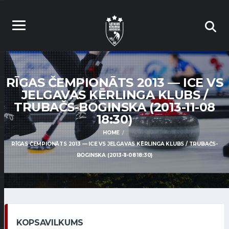
RĪGAS ČEMPIONĀTS 2013 — ICE VS
JELGAVAS KĒRLINGA KLUBS /
TRUBAČS-BOGINSKA (2013-11-08
18:30)
HOME
RĪGAS ČEMPIONĀTS 2013 — ICE VS JELGAVAS KĒRLINGA KLUBS / TRUBAČS-
BOGINSKA (2013-11-08 18:30)
KOPSAVILKUMS