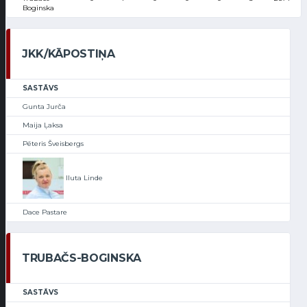
Boginska
JKK/KĀPOSTIŅA
SASTĀVS
Gunta Jurča
Maija Ļaksa
Pēteris Šveisbergs
Iluta Linde
Dace Pastare
TRUBAČS-BOGINSKA
SASTĀVS