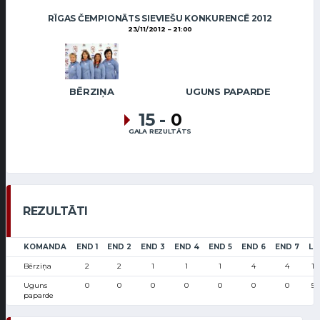
RĪGAS ČEMPIONĀTS SIEVIEŠU KONKURENCĒ 2012
23/11/2012
21:00
BĒRZIŅA
UGUNS PAPARDE
15
-
0
GALA REZULTĀTS
REZULTĀTI
KOMANDA
END 1
END 2
END 3
END 4
END 5
END 6
END 7
LS
Bērziņa
2
2
1
1
1
4
4
19
Uguns
0
0
0
0
0
0
0
55
paparde