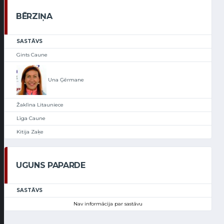
BĒRZIŅA
SASTĀVS
Gints Caune
Una Ģērmane
Žaklīna Litauniece
Līga Caune
Kitija Zaķe
UGUNS PAPARDE
SASTĀVS
Nav informācija par sastāvu