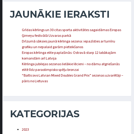
JAUNĀKIE IERAKSTI
Grīdas kērlings un 30 citas sporta aktivitātes sagaidāmas Eiropas
Ģimeņu festivālā Uzvaras parkā
Drīzumā sāksies jaunā kērlinga sezona: iepazīsties ar turnīru
grafiku un nepalaid garām pieteikšanos
Eiropas kērlinga elite paplašinās: Ostravā starp 12 labākajām
komandām arī Latvija
Kērlinga jubilejas sezonas lielākie lēcieni – no dāmu atgriešanās
elitē līdz paraolimpisko spēļu bronzai
“Balticovo Latvian Mixed Doubles Grand Prix” sezonas uzvarētāji –
pāris no Lietuvas
KATEGORIJAS
2023