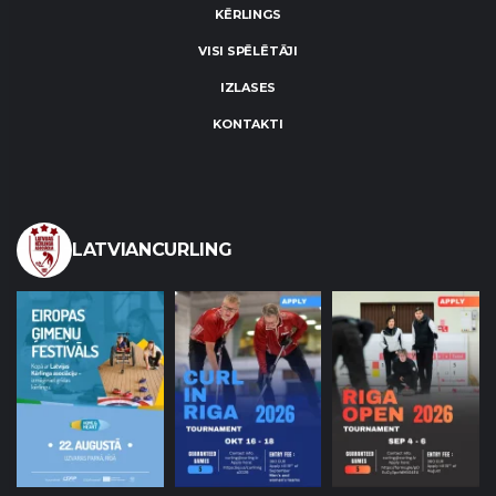
KĒRLINGS
VISI SPĒLĒTĀJI
IZLASES
KONTAKTI
LATVIANCURLING