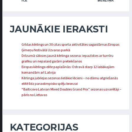
ICE
BĒRZIŅA
JAUNĀKIE IERAKSTI
Grīdas kērlings un 30 citas sporta aktivitātes sagaidāmas Eiropas
Ģimeņu festivālā Uzvaras parkā
Drīzumā sāksies jaunā kērlinga sezona: iepazīsties ar turnīru
grafiku un nepalaid garām pieteikšanos
Eiropas kērlinga elite paplašinās: Ostravā starp 12 labākajām
komandām arī Latvija
Kērlinga jubilejas sezonas lielākie lēcieni – no dāmu atgriešanās
elitē līdz paraolimpisko spēļu bronzai
“Balticovo Latvian Mixed Doubles Grand Prix” sezonas uzvarētāji –
pāris no Lietuvas
KATEGORIJAS