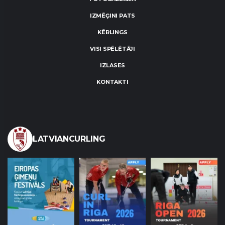
IZMĒĢINI PATS
KĒRLINGS
VISI SPĒLĒTĀJI
IZLASES
KONTAKTI
LATVIANCURLING