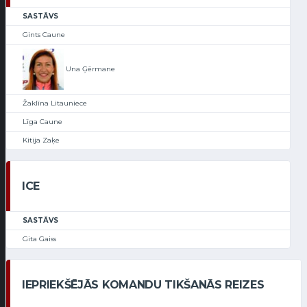
SASTĀVS
Gints Caune
Una Ģērmane
Žaklīna Litauniece
Līga Caune
Kitija Zaķe
ICE
SASTĀVS
Gita Gaiss
IEPRIEKŠĒJĀS KOMANDU TIKŠANĀS REIZES