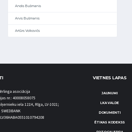
Andis Bušmanis
Arvis Bušmanis
Artūrs Volkovičs
TI
VIETNES LAPAS
ērlinga asociācija
JAUNUMI
ijas nr.: 40008058075
LKA VALDE
iķernieku iela 121H, Rīga, LV-1021;
S SWEDBANK
DOKUMENTI
.: LV36HABA0551010794208
ĒTIKAS KODEKSS
FOTOGALERIJA