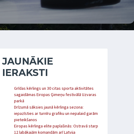
JAUNĀKIE
IERAKSTI
Grīdas kērlings un 30 citas sporta aktivitātes
sagaidāmas Eiropas Ģimeņu festivālā Uzvaras
parkā
Drīzumā sāksies jaunā kērlinga sezona:
iepazīsties ar turnīru grafiku un nepalaid garām
pieteikšanos
Eiropas kērlinga elite paplašinās: Ostravā starp
12 labākajām komandām arī Latvija