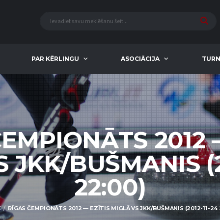
PAR KĒRLINGU
ASOCIĀCIJA
TURN
ČEMPIONĀTS 2012 —
 JKK/BUŠMANIS (2
22:00)
E
RĪGAS ČEMPIONĀTS 2012 — EZĪTIS MIGLĀ VS JKK/BUŠMANIS (2012-11-24 