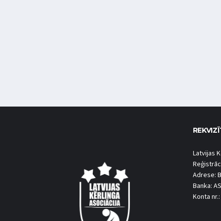
REKVIZĪ
Latvijas K
Reģistrāc
Adrese: B
Banka: A
Konta nr