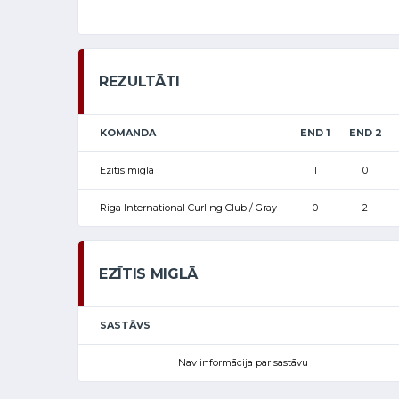
REZULTĀTI
KOMANDA
END 1
END 2
Ezītis miglā
1
0
Riga International Curling Club / Gray
0
2
EZĪTIS MIGLĀ
SASTĀVS
Nav informācija par sastāvu