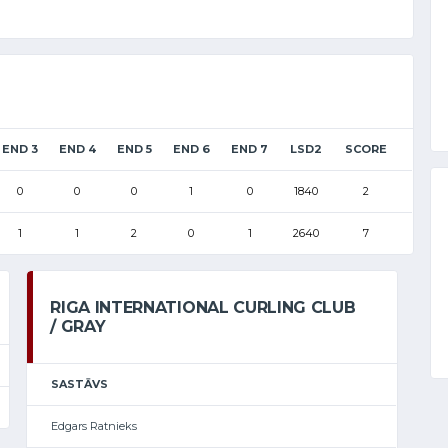
END 3
END 4
END 5
END 6
END 7
LSD2
SCORE
0
0
0
1
0
1840
2
1
1
2
0
1
2640
7
RIGA INTERNATIONAL CURLING CLUB
/ GRAY
SASTĀVS
Edgars Ratnieks