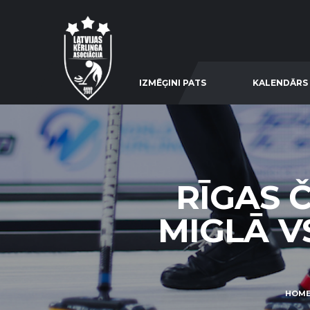
IZMĒĢINI PATS
KALENDĀRS
RĪGAS 
MIGLĀ VS
HOM