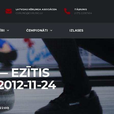
LATVIJAS KĒRLINGA ASOCIĀCIJA
TĀLRUNIS
CURLING@CURLING.LV
(+371) 22067454
ĪRI
ČEMPIONĀTI
IZLASES
 EZĪTIS
012-11-24
22:00)