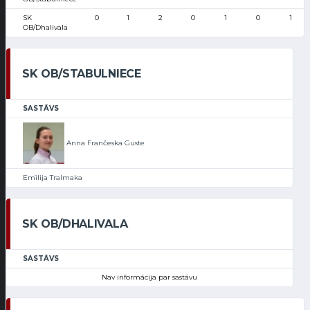
SK
0
1
2
0
1
0
1
OB/Dhalivala
SK OB/STABULNIECE
SASTĀVS
Anna Frančeska Guste
Emīlija Tralmaka
SK OB/DHALIVALA
SASTĀVS
Nav informācija par sastāvu