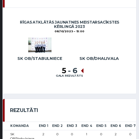
RĪGAS ATKLĀTĀS JAUNATNES MEISTARSACĪKSTES
KĒRLINGĀ 2023
08/10/2023
15:00
SK OB/STABULNIECE
SK OB/DHALIVALA
5
-
6
GALA REZULTĀTS
REZULTĀTI
KOMANDA
END 1
END 2
END 3
END 4
END 5
END 6
END 7
SK
2
0
0
1
0
2
0
OB/Stabulniece