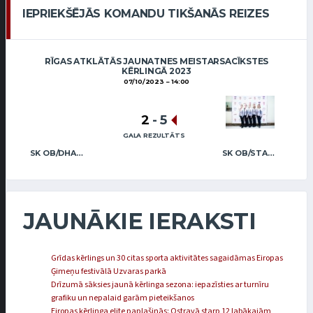
IEPRIEKŠĒJĀS KOMANDU TIKŠANĀS REIZES
RĪGAS ATKLĀTĀS JAUNATNES MEISTARSACĪKSTES
KĒRLINGĀ 2023
07/10/2023
14:00
2
-
5
GALA REZULTĀTS
SK OB/DHALIVALA
SK OB/STABULNIECE
JAUNĀKIE IERAKSTI
Grīdas kērlings un 30 citas sporta aktivitātes sagaidāmas Eiropas
Ģimeņu festivālā Uzvaras parkā
Drīzumā sāksies jaunā kērlinga sezona: iepazīsties ar turnīru
grafiku un nepalaid garām pieteikšanos
Eiropas kērlinga elite paplašinās: Ostravā starp 12 labākajām