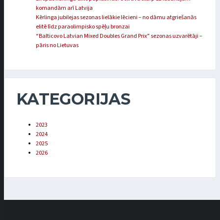
komandām arī Latvija
Kērlinga jubilejas sezonas lielākie lēcieni – no dāmu atgriešanās
elitē līdz paraolimpisko spēļu bronzai
“Balticovo Latvian Mixed Doubles Grand Prix” sezonas uzvarētāji –
pāris no Lietuvas
KATEGORIJAS
2023
2024
2025
2026