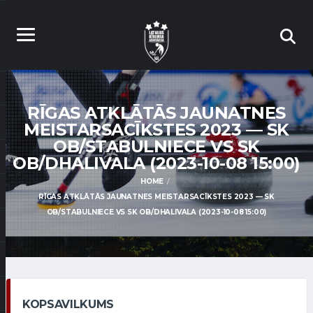
RĪGAS ATKLĀTĀS JAUNATNES
MEISTARSACĪKSTES 2023 — SK
OB/STABULNIECE VS SK
OB/DHALIVALA (2023-10-08 15:00)
HOME
RĪGAS ATKLĀTĀS JAUNATNES MEISTARSACĪKSTES 2023 — SK
OB/STABULNIECE VS SK OB/DHALIVALA (2023-10-08 15:00)
KOPSAVILKUMS