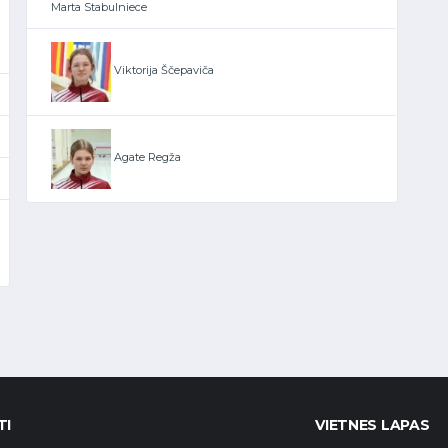
Marta Stabulniece
Viktorija Ščepaviča
Agate Regža
TI
VIETNES LAPAS