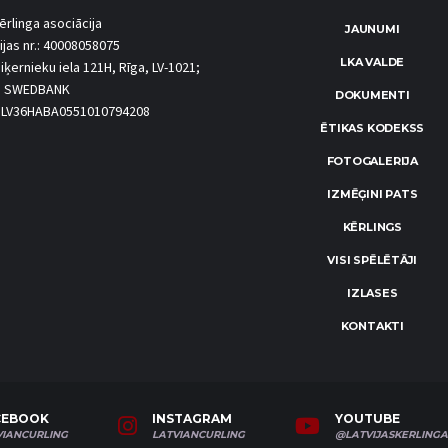
ērlinga asociācija
JAUNUMI
ijas nr.: 40008058075
LKA VALDE
iķernieku iela 121H, Rīga, LV-1021;
S SWEDBANK
DOKUMENTI
.: LV36HABA0551010794208
ĒTIKAS KODEKSS
FOTOGALERIJA
IZMĒĢINI PATS
KĒRLINGS
VISI SPĒLĒTĀJI
IZLASES
KONTAKTI
CEBOOK
INSTAGRAM
YOUTUBE
VIANCURLING
LATVIANCURLING
@LATVIJASKERLINGA