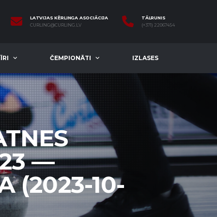
LATVIJAS KĒRLINGA ASOCIĀCIJA
TĀLRUNIS
CURLING@CURLING.LV
(+371) 22067454
ĪRI
ČEMPIONĀTI
IZLASES
ATNES
23 —
 (2023-10-