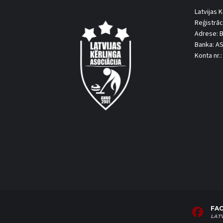
Latvijas K
Reģistrāc
Adrese: B
Banka: A
Konta nr
FA
LAT