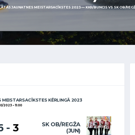
LĀTĀS JAUNATNES MEISTARSACĪKSTES 2023 — KKR/BUNCIS VS SK OB/REGŽA 
 MEISTARSACĪKSTES KĒRLINGĀ 2023
10/2023
11:00
SK OB/REGŽA
6
-
3
(JUN)