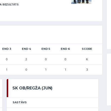
A REZULTĀTS
END 3
END 4
END 5
END 6
SCORE
0
2
0
0
6
1
0
1
1
3
SK OB/REGŽA (JUN)
SASTĀVS