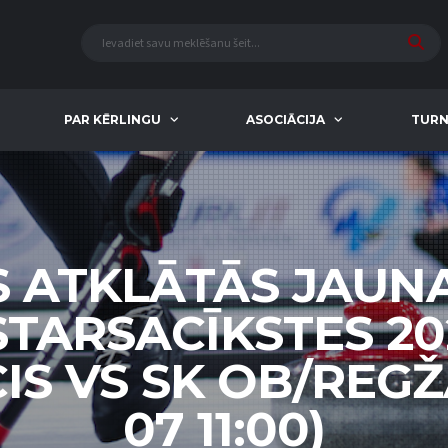
PAR KĒRLINGU
ASOCIĀCIJA
TURN
S ATKLĀTĀS JAUN
STARSACĪKSTES 20
S VS SK OB/REGŽA
07 11:00)