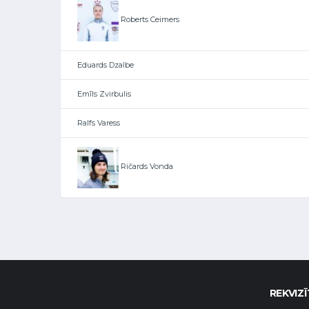
Roberts Ceimers
Eduards Dzalbe
Emīls Zvirbulis
Ralfs Varess
Ričards Vonda
REKVIZĪ