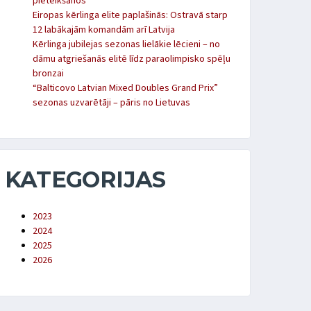
pieteikšanos
Eiropas kērlinga elite paplašinās: Ostravā starp
12 labākajām komandām arī Latvija
Kērlinga jubilejas sezonas lielākie lēcieni – no
dāmu atgriešanās elitē līdz paraolimpisko spēļu
bronzai
“Balticovo Latvian Mixed Doubles Grand Prix”
sezonas uzvarētāji – pāris no Lietuvas
KATEGORIJAS
2023
2024
2025
2026