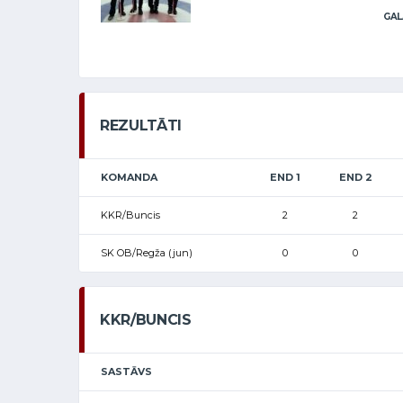
GAL
REZULTĀTI
KOMANDA
END 1
END 2
KKR/Buncis
2
2
SK OB/Regža (jun)
0
0
KKR/BUNCIS
SASTĀVS