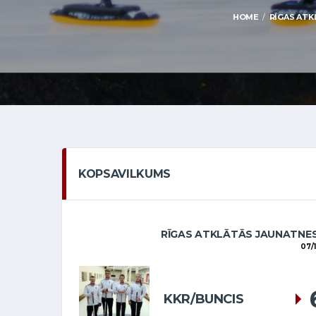
HOME
RĪGAS ATK
KOPSAVILKUMS
RĪGAS ATKLĀTĀS JAUNATNES
07/
KKR/BUNCIS