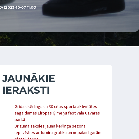
(2023-10-07 11:00)
JAUNĀKIE
IERAKSTI
Grīdas kērlings un 30 citas sporta aktivitātes
sagaidāmas Eiropas Ģimeņu festivālā Uzvaras
parkā
Drīzumā sāksies jaunā kērlinga sezona:
iepazīsties ar turnīru grafiku un nepalaid garām