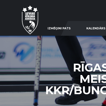
IZMĒĢINI PATS
KALENDĀRS
RĪGA
MEI
KKR/BUNCI