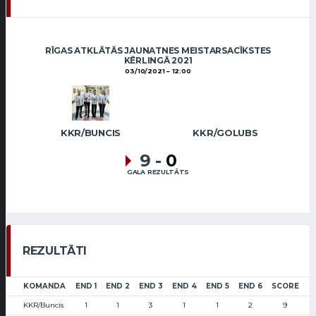
RĪGAS ATKLĀTĀS JAUNATNES MEISTARSACĪKSTES
KĒRLINGĀ 2021
03/10/2021
12:00
KKR/BUNCIS
KKR/GOLUBS
9
-
0
GALA REZULTĀTS
REZULTĀTI
KOMANDA
END 1
END 2
END 3
END 4
END 5
END 6
SCORE
KKR/Buncis
1
1
3
1
1
2
9