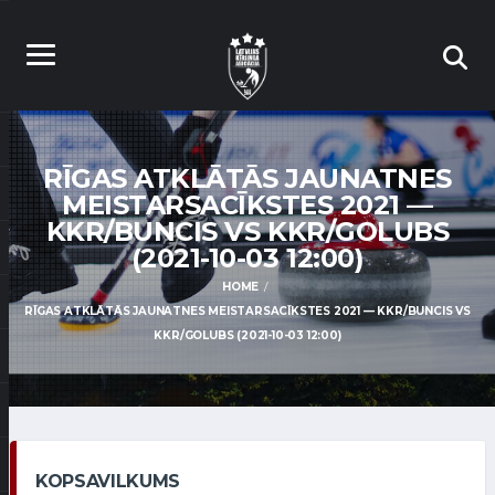
RĪGAS ATKLĀTĀS JAUNATNES
MEISTARSACĪKSTES 2021 —
KKR/BUNCIS VS KKR/GOLUBS
(2021-10-03 12:00)
HOME
RĪGAS ATKLĀTĀS JAUNATNES MEISTARSACĪKSTES 2021 — KKR/BUNCIS VS
KKR/GOLUBS (2021-10-03 12:00)
KOPSAVILKUMS