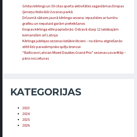
Grīdas kērlings un 30 citas sporta aktivitātes sagaidāmas Eiropas
Ģimeņu festivālā Uzvaras parkā
Drīzumā sāksies jaunā kērlinga sezona: iepazīsties ar turnīru
grafiku un nepalaid garām pieteikšanos
Eiropas kērlinga elite paplašinās: Ostravā starp 12 labākajām
komandām arī Latvija
Kērlinga jubilejas sezonas lielākie lēcieni – no dāmu atgriešanās
elitē līdz paraolimpisko spēļu bronzai
“Balticovo Latvian Mixed Doubles Grand Prix” sezonas uzvarētāji –
pāris no Lietuvas
KATEGORIJAS
2023
2024
2025
2026