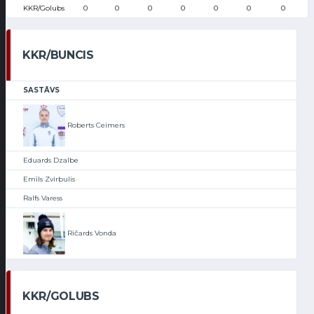
KKR/Golubs
0
0
0
0
0
0
0
KKR/BUNCIS
SASTĀVS
Roberts Ceimers
Eduards Dzalbe
Emīls Zvirbulis
Ralfs Varess
Ričards Vonda
KKR/GOLUBS