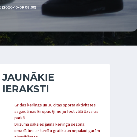
(2020-10-09 08:00)
JAUNĀKIE
IERAKSTI
Grīdas kērlings un 30 citas sporta aktivitātes
sagaidāmas Eiropas Ģimeņu festivālā Uzvaras
parkā
Drīzumā sāksies jaunā kērlinga sezona:
iepazīsties ar turnīru grafiku un nepalaid garām