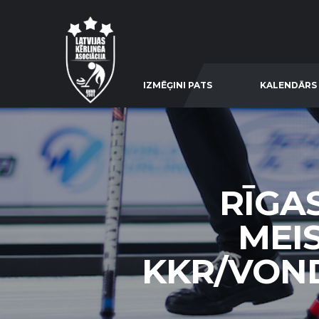
IZMĒĢINI PATS
KALENDĀRS
RĪGA
MEI
KKR/VOND