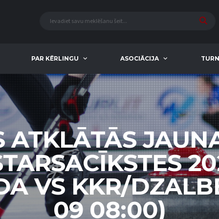
PAR KĒRLINGU
ASOCIĀCIJA
TURN
S ATKLĀTĀS JAUN
STARSACĪKSTES 20
A VS KKR/DZALBE 
09 08:00)