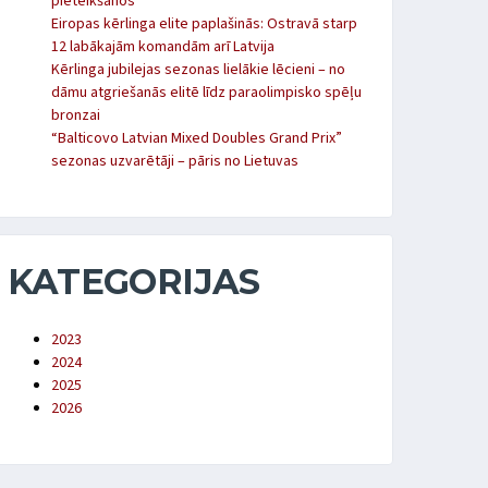
pieteikšanos
Eiropas kērlinga elite paplašinās: Ostravā starp
12 labākajām komandām arī Latvija
Kērlinga jubilejas sezonas lielākie lēcieni – no
dāmu atgriešanās elitē līdz paraolimpisko spēļu
bronzai
“Balticovo Latvian Mixed Doubles Grand Prix”
sezonas uzvarētāji – pāris no Lietuvas
KATEGORIJAS
2023
2024
2025
2026