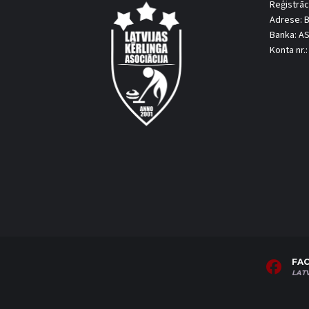
Reģistrāc
Adrese: B
Banka: A
Konta nr
FA
LAT