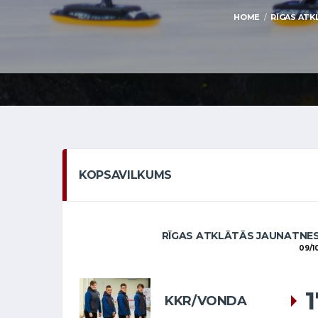
HOME
RĪGAS ATK
KOPSAVILKUMS
RĪGAS ATKLĀTĀS JAUNATNES
09/1
KKR/VONDA