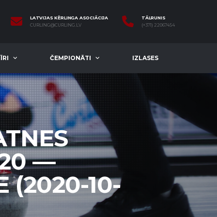
LATVIJAS KĒRLINGA ASOCIĀCIJA
TĀLRUNIS
CURLING@CURLING.LV
(+371) 22067454
ĪRI
ČEMPIONĀTI
IZLASES
ATNES
20 —
(2020-10-