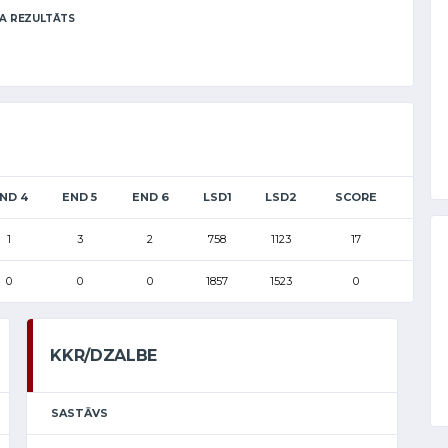
A REZULTĀTS
ND 4
END 5
END 6
LSD1
LSD2
SCORE
1
3
2
758
1123
17
0
0
0
1857
1523
0
KKR/DZALBE
SASTĀVS