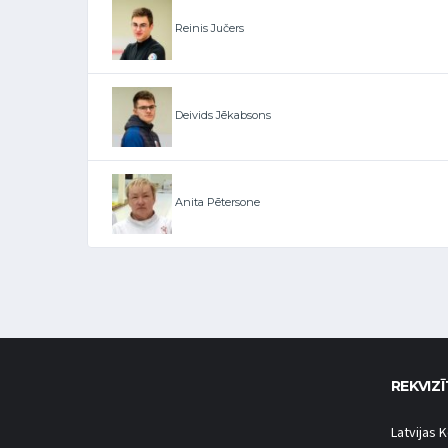
Reinis Jučers
Deivids Jēkabsons
Anita Pētersone
REKVIZĪ
Latvijas K