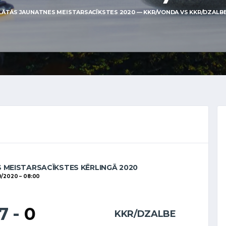
LĀTĀS JAUNATNES MEISTARSACĪKSTES 2020 — KKR/VONDA VS KKR/DZALBE 
 MEISTARSACĪKSTES KĒRLINGĀ 2020
0/2020
08:00
17
-
0
KKR/DZALBE