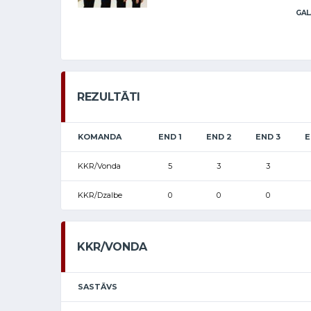
GAL
REZULTĀTI
KOMANDA
END 1
END 2
END 3
E
KKR/Vonda
5
3
3
KKR/Dzalbe
0
0
0
KKR/VONDA
SASTĀVS