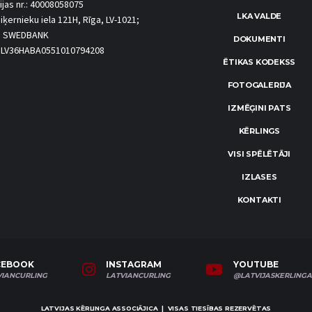
ijas nr.: 40008058075
LKA VALDE
iķernieku iela 121H, Rīga, LV-1021;
S SWEDBANK
DOKUMENTI
.: LV36HABA0551010794208
ĒTIKAS KODEKSS
FOTOGALERIJA
IZMĒĢINI PATS
KĒRLINGS
VISI SPĒLĒTĀJI
IZLASES
KONTAKTI
CEBOOK
INSTAGRAM
YOUTUBE
VIANCURLING
LATVIANCURLING
@LATVIJASKERLINGA
LATVIJAS KĒRLINGA ASSOCIĀJICA | VISAS TIESĪBAS REZERVĒTAS